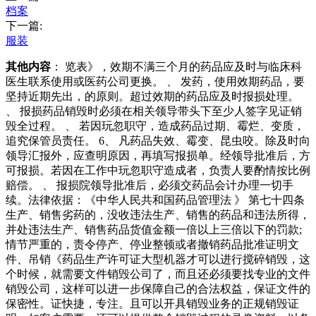
档案
下一篇:
服装
其他内容
： 览表》，效期不满三个月的药品应及时与临床科
医生联系使用或医药公司更换。 、 发药，使用效期药品，要
坚持近期先出，的原则。超过效期的药品应及时报损处理。
、 报损药品销毁时必须在相关领导带头下至少人签字见证销
毁全过程。 、 若因玩忽职守，造成药品过期、霉烂、变质，
追究保管员责任。 6、 凡药品失效、霉变、昆虫咬。除及时向
领导汇报外，应查明原因，再填写报损单。经领导批准后，方
可报损。若因在工作中玩忽职守造成者，负责人要酌情按比例
赔偿。 、 报损院领导批准后，必须交药品会计办理一切手
续。法律依据：《中华人民共和国药品管理法 》 第七十四条
生产、销售劣药的，没收违法生产、销售的药品和违法所得，
并处违法生产、销售药品货值金额一倍以上三倍以下的罚款;
情节严重的，责令停产、停业整顿或者撤销药品批准证明文
件、吊销《药品生产许可证大型机器才可以进行搅碎销毁，这
个时候，就需要文件销毁公司了，而且还必须要找专业的文件
销毁公司，这样可以进一步保障自己的合法权益，保证文件的
保密性。证快捷，专注。且可以开具销毁业务的正规销毁证