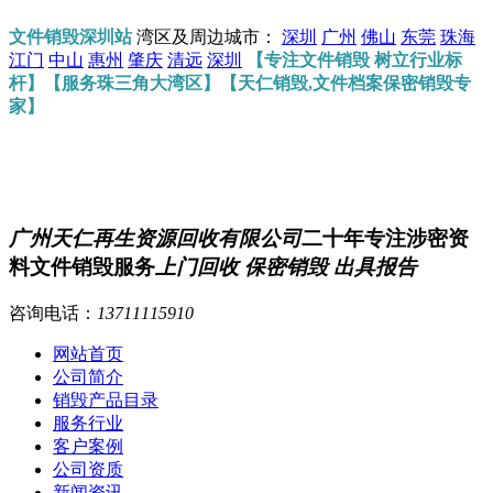
文件销毁深圳站
湾区及周边城市：
深圳
广州
佛山
东莞
珠海
江门
中山
惠州
肇庆
清远
深圳
【专注文件销毁 树立行业标
杆】【服务珠三角大湾区】【天仁销毁,文件档案保密销毁专
家】
广州天仁再生资源回收有限公司
二十年专注涉密资
料文件销毁服务
上门回收 保密销毁 出具报告
咨询电话：
13711115910
网站首页
公司简介
销毁产品目录
服务行业
客户案例
公司资质
新闻资讯