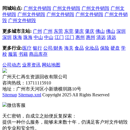
同城站点:
广州文件销毁
广州文件销毁
广州文件销毁
广州文
件销毁
广州文件销毁
广州文件销毁
广州文件销毁
广州文件销
毁
广州文件销毁
更多城市主站:
广州
广州
东莞
东莞
肇庆
肇庆
佛山
佛山
深圳
深圳
珠海
珠海
中山
中山
江门
江门
惠州
惠州
清远
清远
更多行业:
医疗
银行
公司/财务
海关
食品
化妆品
保险
硬盘
学
校
服装
书籍
商品库存
公司动态
业界资讯
网站地图
广州天仁再生资源回收有限公司
咨询热线：13711115910
地址：广州市天河区小新塘横圳路10号
Sitemap
Sitemap.xml
Copyright 2025 All Rights Reserved
微信客服
天仁密销，自成立之始便反复探索：
提供一种什么服务，能够未来数十年，仍满足客户对文件销毁
的专业和安全性。