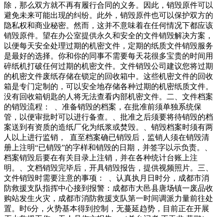
除，那么双方就不再有履行合同的义务。因此，销毁原件可以
避免未来可能出现的纠纷。此外，销毁原件也可以保护双方的
隐私权和商业秘密。然而，这并不意味着在任何情况下都应该
销毁原件。望在办公室提供永久和安全的文件销毁解决方案，
以便每天安全处理过期的机密文件，定期的纸质文件销毁服务
是最好的选择。你和你的同事不需要每天花很多宝贵的时间用
碎纸机打破任何过期的机密文件。文件销毁公司建议您将过期
的机密文件废纸存储在锁定的回收箱中。这些机密文件的回收
箱是专门定制的，可以安全地存储各种过期的机密纸质文件。
没有回收箱钥匙的人将无法查看内部机密文件。二、文件档案
的销毁流程： 、准备销毁的档案，在批准前须单独系统保
管，以便审批时可以进行备查。、批准之后须要将待销毁的档
案送到有资质的造纸厂化为纸浆或焚毁。、销毁档案时须有两
人以上进行监销， 直至档案确已销毁后，监销人须在销毁清
册上注明“已销毁”的字样和销毁的日期，并签字以示负责。、
档案销毁后要在有关目录上注销，并在各种统计台账上注
明。、文档销毁完毕后，开具销毁报告，提供视频照片。三、
文件销毁时需要注意的事项： 、认真执月日时分，成都市消
防救援支队指挥中心接到报警：成都市大邑县唐场镇一废品收
购站发生火灾，成都市消防救援支队第一时间调派力量前往处
置。时6分，火势基本得到控制，无蔓延趋势，目前正在开展