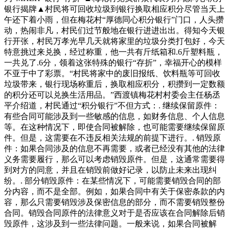
银行揭牌▲村民将可回收垃圾到银行换取相应积分尽管当天上
午还下着小雨，但在梅花村“厚德同心积分银行”门口，人头攒
动，热闹非凡，村民们过节般地在银行进进出出。得知今天银
行开张，村民万孝光早几天就将家里的垃圾分类打包好，今天
特意挑过来兑换，经过称重，他一共有斤纸箱和.6斤塑料瓶，
一共兑了.6分，领着这张特殊的银行“存折”，幸福开心的模样
不亚于中了彩票。“村民将家中的废旧报纸、饮料瓶等可回收
垃圾带来，银行现场称重后，换取相应积分，积攒到一定数额
的积分还可以兑换生活用品。”西渡镇梅花村村委会主任杨丞
平介绍道，村民通过“积分银行”不但方式：. 继续保留原件：
有些合同可能涉及到一些敏感的信息，如财务信息、个人信息
等。在这种情况下，即使合同被解除，也可能需要继续保留原
件。但是，这需要在不违反相关法规的前提下进行。. 销毁原
件：如果合同涉及的信息不再需要，或者已经没有其他的法律
义务需要履行，那么可以考虑销毁原件。但是，这通常需要得
到对方的同意，并且在销毁前做好记录，以防止未来出现纠
纷。. 部分销毁原件：在某些情况下，可能需要销毁合同的部
分内容，而不是全部。例如，如果合同中有关于保密条款的内
容，那么只需要销毁涉及保密信息的部分，而不需要销毁整份
合同。销毁合同原件的法律意义对于是否应该在合同解除后销
毁原件，这涉及到一些法律问题。一般来说，如果合同被解