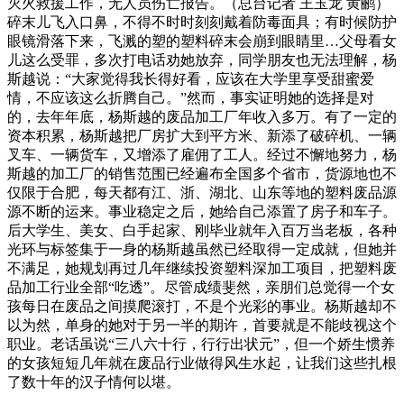
灭火救援工作，无人员伤亡报告。（总台记者 王玉龙 黄鹂）
碎末儿飞入口鼻，不得不时时刻刻戴着防毒面具；有时候防护
眼镜滑落下来，飞溅的塑的塑料碎末会崩到眼睛里…父母看女
儿这么受罪，多次打电话劝她放弃，同学朋友也无法理解，杨
斯越说：“大家觉得我长得好看，应该在大学里享受甜蜜爱
情，不应该这么折腾自己。”然而，事实证明她的选择是对
的，去年年底，杨斯越的废品加工厂年收入多万。有了一定的
资本积累，杨斯越把厂房扩大到平方米、新添了破碎机、一辆
叉车、一辆货车，又增添了雇佣了工人。经过不懈地努力，杨
斯越的加工厂的销售范围已经遍布全国多个省市，货源地也不
仅限于合肥，每天都有江、浙、湖北、山东等地的塑料废品源
源不断的运来。事业稳定之后，她给自己添置了房子和车子。
后大学生、美女、白手起家、刚毕业就年入百万当老板，各种
光环与标签集于一身的杨斯越虽然已经取得一定成就，但她并
不满足，她规划再过几年继续投资塑料深加工项目，把塑料废
品加工行业全部“吃透”。尽管成绩斐然，亲朋们总觉得一个女
孩每日在废品之间摸爬滚打，不是个光彩的事业。杨斯越却不
以为然，单身的她对于另一半的期许，首要就是不能歧视这个
职业。老话虽说“三八六十行，行行出状元”，但一个娇生惯养
的女孩短短几年就在废品行业做得风生水起，让我们这些扎根
了数十年的汉子情何以堪。