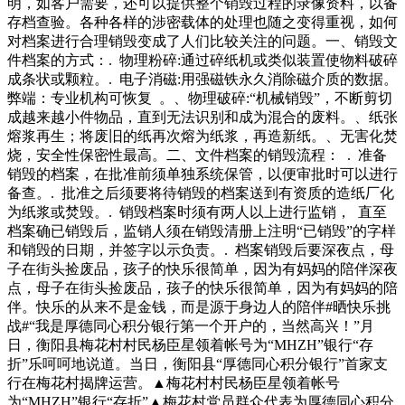
明，如客户需要，还可以提供整个销毁过程的录像资料，以备
存档查验。各种各样的涉密载体的处理也随之变得重视，如何
对档案进行合理销毁变成了人们比较关注的问题。一、销毁文
件档案的方式：. 物理粉碎:通过碎纸机或类似装置使物料破碎
成条状或颗粒。. 电子消磁:用强磁铁永久消除磁介质的数据。
弊端：专业机构可恢复 。、物理破碎:“机械销毁”，不断剪切
成越来越小件物品，直到无法识别和成为混合的废料。、纸张
熔浆再生；将废旧的纸再次熔为纸浆，再造新纸。、无害化焚
烧，安全性保密性最高。二、文件档案的销毁流程： . 准备
销毁的档案，在批准前须单独系统保管，以便审批时可以进行
备查。. 批准之后须要将待销毁的档案送到有资质的造纸厂化
为纸浆或焚毁。. 销毁档案时须有两人以上进行监销， 直至
档案确已销毁后，监销人须在销毁清册上注明“已销毁”的字样
和销毁的日期，并签字以示负责。. 档案销毁后要深夜点，母
子在街头捡废品，孩子的快乐很简单，因为有妈妈的陪伴深夜
点，母子在街头捡废品，孩子的快乐很简单，因为有妈妈的陪
伴。快乐的从来不是金钱，而是源于身边人的陪伴#晒快乐挑
战#“我是厚德同心积分银行第一个开户的，当然高兴！”月
日，衡阳县梅花村村民杨臣星领着帐号为“MHZH”银行“存
折”乐呵呵地说道。当日，衡阳县“厚德同心积分银行”首家支
行在梅花村揭牌运营。▲梅花村村民杨臣星领着帐号
为“MHZH”银行“存折”▲梅花村党员群众代表为厚德同心积分