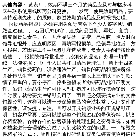
其他内容
： 览表》，效期不满三个月的药品应及时与临床科
医生联系使用或医药公司更换。 、 发药，使用效期药品，要
坚持近期先出，的原则。超过效期的药品应及时报损处理。
、 报损药品销毁时必须在相关领导带头下至少人签字见证销
毁全过程。 、 若因玩忽职守，造成药品过期、霉烂、变质，
追究保管员责任。 6、 凡药品失效、霉变、昆虫咬。除及时向
领导汇报外，应查明原因，再填写报损单。经领导批准后，方
可报损。若因在工作中玩忽职守造成者，负责人要酌情按比例
赔偿。 、 报损院领导批准后，必须交药品会计办理一切手
续。法律依据：《中华人民共和国药品管理法 》 第七十四条
生产、销售劣药的，没收违法生产、销售的药品和违法所得，
并处违法生产、销售药品货值金额一倍以上三倍以下的罚款;
情节严重的，责令停产、停业整顿或者撤销药品批准证明文
件、吊销《药品生产许可证大型机器才可以进行搅碎销毁，这
个时候，就需要文件销毁公司了，而且还必须要找专业的文件
销毁公司，这样可以进一步保障自己的合法权益，保证文件的
保密性。证快捷，专注。且可以开具销毁业务的正规销毁证
明，如客户需要，还可以提供整个销毁过程的录像资料，以备
存档查验。各种各样的涉密载体的处理也随之变得重视，如何
对档案进行合理销毁变成了人们比较关注的问题。一、销毁文
件档案的方式：. 物理粉碎:通过碎纸机或类似装置使物料破碎