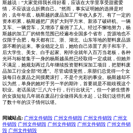
斯越说：“大家觉得我长得好看，应该在大学里享受甜蜜爱
情，不应该这么折腾自己。”然而，事实证明她的选择是对
的，去年年底，杨斯越的废品加工厂年收入多万。有了一定的
资本积累，杨斯越把厂房扩大到平方米、新添了破碎机、一辆
叉车、一辆货车，又增添了雇佣了工人。经过不懈地努力，杨
斯越的加工厂的销售范围已经遍布全国多个省市，货源地也不
仅限于合肥，每天都有江、浙、湖北、山东等地的塑料废品源
源不断的运来。事业稳定之后，她给自己添置了房子和车子。
后大学生、美女、白手起家、刚毕业就年入百万当老板，各种
光环与标签集于一身的杨斯越虽然已经取得一定成就，但她并
不满足，她规划再过几年继续投资塑料深加工项目，把塑料废
品加工行业全部“吃透”。尽管成绩斐然，亲朋们总觉得一个女
孩每日在废品之间摸爬滚打，不是个光彩的事业。杨斯越却不
以为然，单身的她对于另一半的期许，首要就是不能歧视这个
职业。老话虽说“三八六十行，行行出状元”，但一个娇生惯养
的女孩短短几年就在废品行业做得风生水起，让我们这些扎根
了数十年的汉子情何以堪。
同城站点:
广州文件销毁
广州文件销毁
广州文件销毁
广州文
件销毁
广州文件销毁
广州文件销毁
广州文件销毁
广州文件销
毁
广州文件销毁