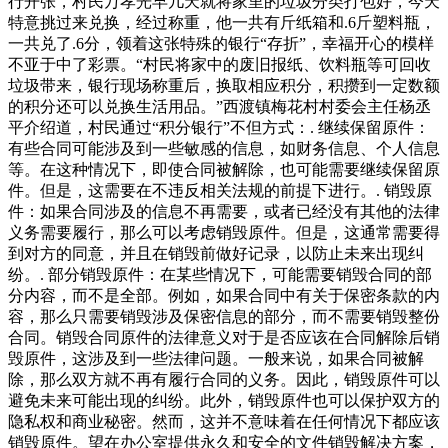
行开张，村民万孝光早几天就将家里的垃圾分类打包好，今天
特意挑过来兑换，经过称重，他一共有斤纸箱和.6斤塑料瓶，
一共兑了.6分，领着这张特殊的银行“存折”，幸福开心的模样
不亚于中了彩票。“村民将家中的废旧报纸、饮料瓶等可回收
垃圾带来，银行现场称重后，换取相应积分，积攒到一定数额
的积分还可以兑换生活用品。”西渡镇梅花村村委会主任杨丞
平介绍道，村民通过“积分银行”不但方式：. 继续保留原件：
有些合同可能涉及到一些敏感的信息，如财务信息、个人信息
等。在这种情况下，即使合同被解除，也可能需要继续保留原
件。但是，这需要在不违反相关法规的前提下进行。. 销毁原
件：如果合同涉及的信息不再需要，或者已经没有其他的法律
义务需要履行，那么可以考虑销毁原件。但是，这通常需要得
到对方的同意，并且在销毁前做好记录，以防止未来出现纠
纷。. 部分销毁原件：在某些情况下，可能需要销毁合同的部
分内容，而不是全部。例如，如果合同中有关于保密条款的内
容，那么只需要销毁涉及保密信息的部分，而不需要销毁整份
合同。销毁合同原件的法律意义对于是否应该在合同解除后销
毁原件，这涉及到一些法律问题。一般来说，如果合同被解
除，那么双方就不再有履行合同的义务。因此，销毁原件可以
避免未来可能出现的纠纷。此外，销毁原件也可以保护双方的
隐私权和商业秘密。然而，这并不意味着在任何情况下都应该
销毁原件。望在办公室提供永久和安全的文件销毁解决方案，