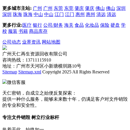
更多城市主站:
广州
广州
东莞
东莞
肇庆
肇庆
佛山
佛山
深圳
深圳
珠海
珠海
中山
中山
江门
江门
惠州
惠州
清远
清远
更多行业:
医疗
银行
公司/财务
海关
食品
化妆品
保险
硬盘
学
校
服装
书籍
商品库存
公司动态
业界资讯
网站地图
广州天仁再生资源回收有限公司
咨询热线：13711115910
地址：广州市天河区小新塘横圳路10号
Sitemap
Sitemap.xml
Copyright 2025 All Rights Reserved
微信客服
天仁密销，自成立之始便反复探索：
提供一种什么服务，能够未来数十年，仍满足客户对文件销毁
的专业和安全性。
专注文件销毁 树立行业标杆
执着于此，始终如一