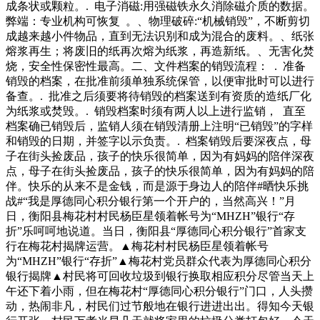
成条状或颗粒。. 电子消磁:用强磁铁永久消除磁介质的数据。
弊端：专业机构可恢复 。、物理破碎:“机械销毁”，不断剪切
成越来越小件物品，直到无法识别和成为混合的废料。、纸张
熔浆再生；将废旧的纸再次熔为纸浆，再造新纸。、无害化焚
烧，安全性保密性最高。二、文件档案的销毁流程： . 准备
销毁的档案，在批准前须单独系统保管，以便审批时可以进行
备查。. 批准之后须要将待销毁的档案送到有资质的造纸厂化
为纸浆或焚毁。. 销毁档案时须有两人以上进行监销， 直至
档案确已销毁后，监销人须在销毁清册上注明“已销毁”的字样
和销毁的日期，并签字以示负责。. 档案销毁后要深夜点，母
子在街头捡废品，孩子的快乐很简单，因为有妈妈的陪伴深夜
点，母子在街头捡废品，孩子的快乐很简单，因为有妈妈的陪
伴。快乐的从来不是金钱，而是源于身边人的陪伴#晒快乐挑
战#“我是厚德同心积分银行第一个开户的，当然高兴！”月
日，衡阳县梅花村村民杨臣星领着帐号为“MHZH”银行“存
折”乐呵呵地说道。当日，衡阳县“厚德同心积分银行”首家支
行在梅花村揭牌运营。▲梅花村村民杨臣星领着帐号
为“MHZH”银行“存折”▲梅花村党员群众代表为厚德同心积分
银行揭牌▲村民将可回收垃圾到银行换取相应积分尽管当天上
午还下着小雨，但在梅花村“厚德同心积分银行”门口，人头攒
动，热闹非凡，村民们过节般地在银行进进出出。得知今天银