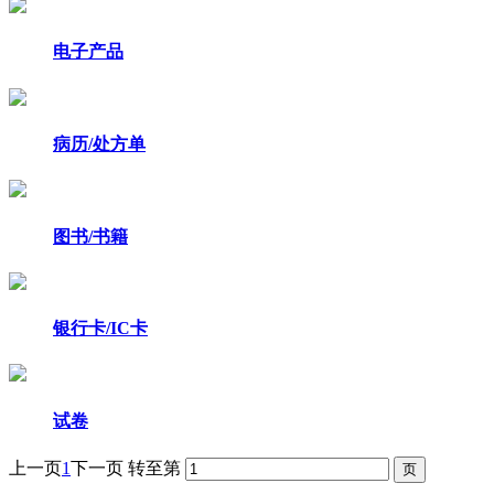
电子产品
病历/处方单
图书/书籍
银行卡/IC卡
试卷
上一页
1
下一页
转至第