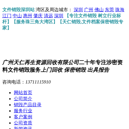
文件销毁深圳站
湾区及周边城市：
深圳
广州
佛山
东莞
珠海
江门
中山
惠州
肇庆
清远
深圳
【专注文件销毁 树立行业标
杆】【服务珠三角大湾区】【天仁销毁,文件档案保密销毁专
家】
广州天仁再生资源回收有限公司
二十年专注涉密资
料文件销毁服务
上门回收 保密销毁 出具报告
咨询电话：
13711115910
网站首页
公司简介
销毁产品目录
服务行业
客户案例
公司资质
新闻资讯