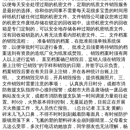
以便每天安全处理过期的机密文件，定期的纸质文件销毁服务
是最好的选择。你和你的同事不需要每天花很多宝贵的时间用
碎纸机打破任何过期的机密文件。文件销毁公司建议您将过期
的机密文件废纸存储在锁定的回收箱中。这些机密文件的回收
箱是专门定制的，可以安全地存储各种过期的机密纸质文件。
没有回收箱钥匙的人将无法查看内部机密文件。二、文件档案
的销毁流程： 、准备销毁的档案，在批准前须单独系统保
管，以便审批时可以进行备查。、批准之后须要将待销毁的档
案送到有资质的造纸厂化为纸浆或焚毁。、销毁档案时须有两
人以上进行监销， 直至档案确已销毁后，监销人须在销毁清
册上注明“已销毁”的字样和销毁的日期，并签字以示负责。、
档案销毁后要在有关目录上注销，并在各种统计台账上注
明。、文档销毁完毕后，开具销毁报告，提供视频照片。三、
文件销毁时需要注意的事项： 、认真执月日时分，成都市消
防救援支队指挥中心接到报警：成都市大邑县唐场镇一废品收
购站发生火灾，成都市消防救援支队第一时间调派力量前往处
置。时6分，火势基本得到控制，无蔓延趋势，目前正在开展
灭火救援工作，无人员伤亡报告。（总台记者 王玉龙 黄鹂）
碎末儿飞入口鼻，不得不时时刻刻戴着防毒面具；有时候防护
眼镜滑落下来，飞溅的塑的塑料碎末会崩到眼睛里…父母看女
儿这么受罪，多次打电话劝她放弃，同学朋友也无法理解，杨