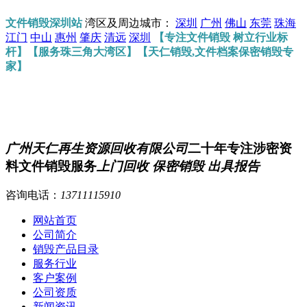
文件销毁深圳站
湾区及周边城市：
深圳
广州
佛山
东莞
珠海
江门
中山
惠州
肇庆
清远
深圳
【专注文件销毁 树立行业标
杆】【服务珠三角大湾区】【天仁销毁,文件档案保密销毁专
家】
广州天仁再生资源回收有限公司
二十年专注涉密资
料文件销毁服务
上门回收 保密销毁 出具报告
咨询电话：
13711115910
网站首页
公司简介
销毁产品目录
服务行业
客户案例
公司资质
新闻资讯