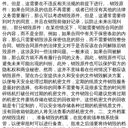
件。但是，这需要在不违反相关法规的前提下进行。. 销毁原
件：如果合同涉及的信息不再需要，或者已经没有其他的法律
义务需要履行，那么可以考虑销毁原件。但是，这通常需要得
到对方的同意，并且在销毁前做好记录，以防止未来出现纠
纷。. 部分销毁原件：在某些情况下，可能需要销毁合同的部
分内容，而不是全部。例如，如果合同中有关于保密条款的内
容，那么只需要销毁涉及保密信息的部分，而不需要销毁整份
合同。销毁合同原件的法律意义对于是否应该在合同解除后销
毁原件，这涉及到一些法律问题。一般来说，如果合同被解
除，那么双方就不再有履行合同的义务。因此，销毁原件可以
避免未来可能出现的纠纷。此外，销毁原件也可以保护双方的
隐私权和商业秘密。然而，这并不意味着在任何情况下都应该
销毁原件。望在办公室提供永久和安全的文件销毁解决方案，
以便每天安全处理过期的机密文件，定期的纸质文件销毁服务
是最好的选择。你和你的同事不需要每天花很多宝贵的时间用
碎纸机打破任何过期的机密文件。文件销毁公司建议您将过期
的机密文件废纸存储在锁定的回收箱中。这些机密文件的回收
箱是专门定制的，可以安全地存储各种过期的机密纸质文件。
没有回收箱钥匙的人将无法查看内部机密文件。二、文件档案
的销毁流程： 、准备销毁的档案，在批准前须单独系统保
管，以便审批时可以进行备查。、批准之后须要将待销毁的档