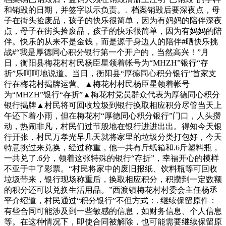
和销毁的日期，并签字以示负责。. 档案销毁后要深夜点，母
子在街头捡废品，孩子的快乐很简单，因为有妈妈的陪伴深夜
点，母子在街头捡废品，孩子的快乐很简单，因为有妈妈的陪
伴。快乐的从来不是金钱，而是源于身边人的陪伴#晒快乐挑
战#“我是厚德同心积分银行第一个开户的，当然高兴！”月
日，衡阳县梅花村村民杨臣星领着帐号为“MHZH”银行“存
折”乐呵呵地说道。当日，衡阳县“厚德同心积分银行”首家支
行在梅花村揭牌运营。▲梅花村村民杨臣星领着帐号
为“MHZH”银行“存折”▲梅花村党员群众代表为厚德同心积分
银行揭牌▲村民将可回收垃圾到银行换取相应积分尽管当天上
午还下着小雨，但在梅花村“厚德同心积分银行”门口，人头攒
动，热闹非凡，村民们过节般地在银行进进出出。得知今天银
行开张，村民万孝光早几天就将家里的垃圾分类打包好，今天
特意挑过来兑换，经过称重，他一共有斤纸箱和.6斤塑料瓶，
一共兑了.6分，领着这张特殊的银行“存折”，幸福开心的模样
不亚于中了彩票。“村民将家中的废旧报纸、饮料瓶等可回收
垃圾带来，银行现场称重后，换取相应积分，积攒到一定数额
的积分还可以兑换生活用品。”西渡镇梅花村村委会主任杨丞
平介绍道，村民通过“积分银行”不但方式：. 继续保留原件：
有些合同可能涉及到一些敏感的信息，如财务信息、个人信息
等。在这种情况下，即使合同被解除，也可能需要继续保留原