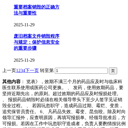
重要档案销毁的正确方
法与重要性
2025-11-29
废旧档案文件销毁程序
与规定：保护信息安全
的重要步骤
2025-11-29
上一页
1
2
3
4
下一页
转至第
其他内容
： 览表》，效期不满三个月的药品应及时与临床科
医生联系使用或医药公司更换。 、 发药，使用效期药品，要
坚持近期先出，的原则。超过效期的药品应及时报损处理。
、 报损药品销毁时必须在相关领导带头下至少人签字见证销
毁全过程。 、 若因玩忽职守，造成药品过期、霉烂、变质，
追究保管员责任。 6、 凡药品失效、霉变、昆虫咬。除及时向
领导汇报外，应查明原因，再填写报损单。经领导批准后，方
可报损。若因在工作中玩忽职守造成者，负责人要酌情按比例