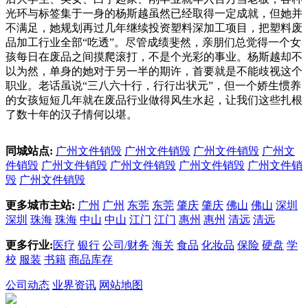
光环与标签集于一身的杨斯越虽然已经取得一定成就，但她并
不满足，她规划再过几年继续投资塑料深加工项目，把塑料废
品加工行业全部“吃透”。尽管成绩斐然，亲朋们总觉得一个女
孩每日在废品之间摸爬滚打，不是个光彩的事业。杨斯越却不
以为然，单身的她对于另一半的期许，首要就是不能歧视这个
职业。老话虽说“三八六十行，行行出状元”，但一个娇生惯养
的女孩短短几年就在废品行业做得风生水起，让我们这些扎根
了数十年的汉子情何以堪。
同城站点:
广州文件销毁
广州文件销毁
广州文件销毁
广州文
件销毁
广州文件销毁
广州文件销毁
广州文件销毁
广州文件销
毁
广州文件销毁
更多城市主站:
广州
广州
东莞
东莞
肇庆
肇庆
佛山
佛山
深圳
深圳
珠海
珠海
中山
中山
江门
江门
惠州
惠州
清远
清远
更多行业:
医疗
银行
公司/财务
海关
食品
化妆品
保险
硬盘
学
校
服装
书籍
商品库存
公司动态
业界资讯
网站地图