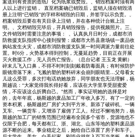
案送到有资质的造纸厂化为纸浆或焚毁。、销毁档案时须有两
人以上进行监销， 直至档案确已销毁后，监销人须在销毁清
册上注明“已销毁”的字样和销毁的日期，并签字以示负责。、
档案销毁后要在有关目录上注销，并在各种统计台账上注
明。、文档销毁完毕后，开具销毁报告，提供视频照片。三、
文件销毁时需要注意的事项： 、认真执月日时分，成都市消
防救援支队指挥中心接到报警：成都市大邑县唐场镇一废品收
购站发生火灾，成都市消防救援支队第一时间调派力量前往处
置。时6分，火势基本得到控制，无蔓延趋势，目前正在开展
灭火救援工作，无人员伤亡报告。（总台记者 王玉龙 黄鹂）
碎末儿飞入口鼻，不得不时时刻刻戴着防毒面具；有时候防护
眼镜滑落下来，飞溅的塑的塑料碎末会崩到眼睛里…父母看女
儿这么受罪，多次打电话劝她放弃，同学朋友也无法理解，杨
斯越说：“大家觉得我长得好看，应该在大学里享受甜蜜爱
情，不应该这么折腾自己。”然而，事实证明她的选择是对
的，去年年底，杨斯越的废品加工厂年收入多万。有了一定的
资本积累，杨斯越把厂房扩大到平方米、新添了破碎机、一辆
叉车、一辆货车，又增添了雇佣了工人。经过不懈地努力，杨
斯越的加工厂的销售范围已经遍布全国多个省市，货源地也不
仅限于合肥，每天都有江、浙、湖北、山东等地的塑料废品源
源不断的运来。事业稳定之后，她给自己添置了房子和车子。
后大学生、美女、白手起家、刚毕业就年入百万当老板，各种