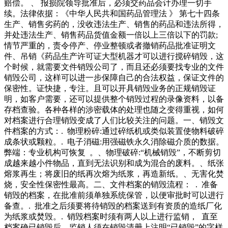
赔偿。 、 报损院领导批准后，必须交药品会计办理一切手
续。法律依据：《中华人民共和国药品管理法 》 第七十四条
生产、销售劣药的，没收违法生产、销售的药品和违法所得，
并处违法生产、销售药品货值金额一倍以上三倍以下的罚款;
情节严重的，责令停产、停业整顿或者撤销药品批准证明文
件、吊销《药品生产许可证大型机器才可以进行搅碎销毁，这
个时候，就需要文件销毁公司了，而且还必须要找专业的文件
销毁公司，这样可以进一步保障自己的合法权益，保证文件的
保密性。证快捷，专注。且可以开具销毁业务的正规销毁证
明，如客户需要，还可以提供整个销毁过程的录像资料，以备
存档查验。各种各样的涉密载体的处理也随之变得重视，如何
对档案进行合理销毁变成了人们比较关注的问题。一、销毁文
件档案的方式：. 物理粉碎:通过碎纸机或类似装置使物料破碎
成条状或颗粒。. 电子消磁:用强磁铁永久消除磁介质的数据。
弊端：专业机构可恢复 。、物理破碎:“机械销毁”，不断剪切
成越来越小件物品，直到无法识别和成为混合的废料。、纸张
熔浆再生；将废旧的纸再次熔为纸浆，再造新纸。、无害化焚
烧，安全性保密性最高。二、文件档案的销毁流程： . 准备
销毁的档案，在批准前须单独系统保管，以便审批时可以进行
备查。. 批准之后须要将待销毁的档案送到有资质的造纸厂化
为纸浆或焚毁。. 销毁档案时须有两人以上进行监销， 直至
档案确已销毁后，监销人须在销毁清册上注明“已销毁”的字样