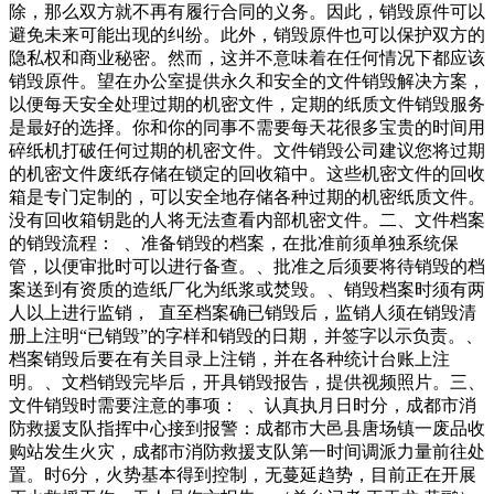
除，那么双方就不再有履行合同的义务。因此，销毁原件可以
避免未来可能出现的纠纷。此外，销毁原件也可以保护双方的
隐私权和商业秘密。然而，这并不意味着在任何情况下都应该
销毁原件。望在办公室提供永久和安全的文件销毁解决方案，
以便每天安全处理过期的机密文件，定期的纸质文件销毁服务
是最好的选择。你和你的同事不需要每天花很多宝贵的时间用
碎纸机打破任何过期的机密文件。文件销毁公司建议您将过期
的机密文件废纸存储在锁定的回收箱中。这些机密文件的回收
箱是专门定制的，可以安全地存储各种过期的机密纸质文件。
没有回收箱钥匙的人将无法查看内部机密文件。二、文件档案
的销毁流程： 、准备销毁的档案，在批准前须单独系统保
管，以便审批时可以进行备查。、批准之后须要将待销毁的档
案送到有资质的造纸厂化为纸浆或焚毁。、销毁档案时须有两
人以上进行监销， 直至档案确已销毁后，监销人须在销毁清
册上注明“已销毁”的字样和销毁的日期，并签字以示负责。、
档案销毁后要在有关目录上注销，并在各种统计台账上注
明。、文档销毁完毕后，开具销毁报告，提供视频照片。三、
文件销毁时需要注意的事项： 、认真执月日时分，成都市消
防救援支队指挥中心接到报警：成都市大邑县唐场镇一废品收
购站发生火灾，成都市消防救援支队第一时间调派力量前往处
置。时6分，火势基本得到控制，无蔓延趋势，目前正在开展