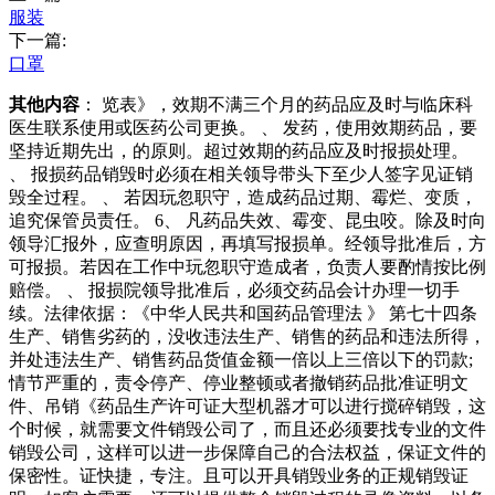
服装
下一篇:
口罩
其他内容
： 览表》，效期不满三个月的药品应及时与临床科
医生联系使用或医药公司更换。 、 发药，使用效期药品，要
坚持近期先出，的原则。超过效期的药品应及时报损处理。
、 报损药品销毁时必须在相关领导带头下至少人签字见证销
毁全过程。 、 若因玩忽职守，造成药品过期、霉烂、变质，
追究保管员责任。 6、 凡药品失效、霉变、昆虫咬。除及时向
领导汇报外，应查明原因，再填写报损单。经领导批准后，方
可报损。若因在工作中玩忽职守造成者，负责人要酌情按比例
赔偿。 、 报损院领导批准后，必须交药品会计办理一切手
续。法律依据：《中华人民共和国药品管理法 》 第七十四条
生产、销售劣药的，没收违法生产、销售的药品和违法所得，
并处违法生产、销售药品货值金额一倍以上三倍以下的罚款;
情节严重的，责令停产、停业整顿或者撤销药品批准证明文
件、吊销《药品生产许可证大型机器才可以进行搅碎销毁，这
个时候，就需要文件销毁公司了，而且还必须要找专业的文件
销毁公司，这样可以进一步保障自己的合法权益，保证文件的
保密性。证快捷，专注。且可以开具销毁业务的正规销毁证