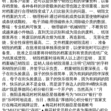
明，如客户需要，还可以提供整个销毁过程的录像资料，以备
存档查验。各种各样的涉密载体的处理也随之变得重视，如何
对档案进行合理销毁变成了人们比较关注的问题。一、销毁文
件档案的方式：. 物理粉碎:通过碎纸机或类似装置使物料破碎
成条状或颗粒。. 电子消磁:用强磁铁永久消除磁介质的数据。
弊端：专业机构可恢复 。、物理破碎:“机械销毁”，不断剪切
成越来越小件物品，直到无法识别和成为混合的废料。、纸张
熔浆再生；将废旧的纸再次熔为纸浆，再造新纸。、无害化焚
烧，安全性保密性最高。二、文件档案的销毁流程： . 准备
销毁的档案，在批准前须单独系统保管，以便审批时可以进行
备查。. 批准之后须要将待销毁的档案送到有资质的造纸厂化
为纸浆或焚毁。. 销毁档案时须有两人以上进行监销， 直至
档案确已销毁后，监销人须在销毁清册上注明“已销毁”的字样
和销毁的日期，并签字以示负责。. 档案销毁后要深夜点，母
子在街头捡废品，孩子的快乐很简单，因为有妈妈的陪伴深夜
点，母子在街头捡废品，孩子的快乐很简单，因为有妈妈的陪
伴。快乐的从来不是金钱，而是源于身边人的陪伴#晒快乐挑
战#“我是厚德同心积分银行第一个开户的，当然高兴！”月
日，衡阳县梅花村村民杨臣星领着帐号为“MHZH”银行“存
折”乐呵呵地说道。当日，衡阳县“厚德同心积分银行”首家支
行在梅花村揭牌运营。▲梅花村村民杨臣星领着帐号
为“MHZH”银行“存折”▲梅花村党员群众代表为厚德同心积分