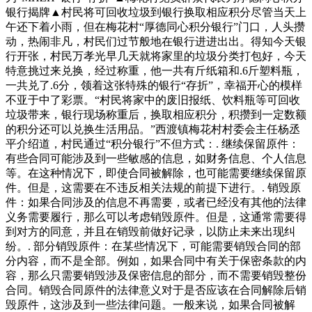
银行揭牌▲村民将可回收垃圾到银行换取相应积分尽管当天上
午还下着小雨，但在梅花村“厚德同心积分银行”门口，人头攒
动，热闹非凡，村民们过节般地在银行进进出出。得知今天银
行开张，村民万孝光早几天就将家里的垃圾分类打包好，今天
特意挑过来兑换，经过称重，他一共有斤纸箱和.6斤塑料瓶，
一共兑了.6分，领着这张特殊的银行“存折”，幸福开心的模样
不亚于中了彩票。“村民将家中的废旧报纸、饮料瓶等可回收
垃圾带来，银行现场称重后，换取相应积分，积攒到一定数额
的积分还可以兑换生活用品。”西渡镇梅花村村委会主任杨丞
平介绍道，村民通过“积分银行”不但方式：. 继续保留原件：
有些合同可能涉及到一些敏感的信息，如财务信息、个人信息
等。在这种情况下，即使合同被解除，也可能需要继续保留原
件。但是，这需要在不违反相关法规的前提下进行。. 销毁原
件：如果合同涉及的信息不再需要，或者已经没有其他的法律
义务需要履行，那么可以考虑销毁原件。但是，这通常需要得
到对方的同意，并且在销毁前做好记录，以防止未来出现纠
纷。. 部分销毁原件：在某些情况下，可能需要销毁合同的部
分内容，而不是全部。例如，如果合同中有关于保密条款的内
容，那么只需要销毁涉及保密信息的部分，而不需要销毁整份
合同。销毁合同原件的法律意义对于是否应该在合同解除后销
毁原件，这涉及到一些法律问题。一般来说，如果合同被解