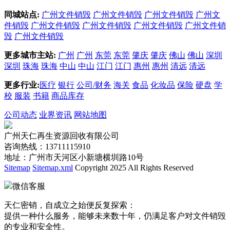
同城站点:
广州文件销毁
广州文件销毁
广州文件销毁
广州文
件销毁
广州文件销毁
广州文件销毁
广州文件销毁
广州文件销
毁
广州文件销毁
更多城市主站:
广州
广州
东莞
东莞
肇庆
肇庆
佛山
佛山
深圳
深圳
珠海
珠海
中山
中山
江门
江门
惠州
惠州
清远
清远
更多行业:
医疗
银行
公司/财务
海关
食品
化妆品
保险
硬盘
学
校
服装
书籍
商品库存
公司动态
业界资讯
网站地图
广州天仁再生资源回收有限公司
咨询热线：13711115910
地址：广州市天河区小新塘横圳路10号
Sitemap
Sitemap.xml
Copyright 2025 All Rights Reserved
微信客服
天仁密销，自成立之始便反复探索：
提供一种什么服务，能够未来数十年，仍满足客户对文件销毁
的专业和安全性。