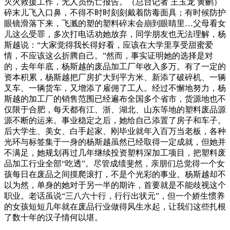
灭火救援工作，无人员伤亡报告。（总台记者 王玉龙 黄鹂）
碎末儿飞入口鼻，不得不时时刻刻戴着防毒面具；有时候防护
眼镜滑落下来，飞溅的塑的塑料碎末会崩到眼睛里…父母看女
儿这么受罪，多次打电话劝她放弃，同学朋友也无法理解，杨
斯越说：“大家觉得我长得好看，应该在大学里享受甜蜜爱
情，不应该这么折腾自己。”然而，事实证明她的选择是对
的，去年年底，杨斯越的废品加工厂年收入多万。有了一定的
资本积累，杨斯越把厂房扩大到平方米、新添了破碎机、一辆
叉车、一辆货车，又增添了雇佣了工人。经过不懈地努力，杨
斯越的加工厂的销售范围已经遍布全国多个省市，货源地也不
仅限于合肥，每天都有江、浙、湖北、山东等地的塑料废品源
源不断的运来。事业稳定之后，她给自己添置了房子和车子。
后大学生、美女、白手起家、刚毕业就年入百万当老板，各种
光环与标签集于一身的杨斯越虽然已经取得一定成就，但她并
不满足，她规划再过几年继续投资塑料深加工项目，把塑料废
品加工行业全部“吃透”。尽管成绩斐然，亲朋们总觉得一个女
孩每日在废品之间摸爬滚打，不是个光彩的事业。杨斯越却不
以为然，单身的她对于另一半的期许，首要就是不能歧视这个
职业。老话虽说“三八六十行，行行出状元”，但一个娇生惯养
的女孩短短几年就在废品行业做得风生水起，让我们这些扎根
了数十年的汉子情何以堪。