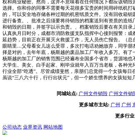
权和商业秘密。然而，这并不意味着在任何情况下都应该销毁
选择。你和你的同事不需要每天花很多宝贵的时间用碎纸机打
的，可以安全地存储各种过期的机密纸质文件。没有回收箱钥
进行备查。、批准之后须要将待销毁的档案送到有资质的造纸厂
和销毁的日期，并签字以示负责。、档案销毁后要在有关目录
认真执月日时分，成都市消防救援支队指挥中心接到报警：成
延趋势，目前正在开展灭火救援工作，无人员伤亡报告。（总台
眼睛里…父母看女儿这么受罪，多次打电话劝她放弃，同学朋
择是对的，去年年底，杨斯越的废品加工厂年收入多万。有了
杨斯越的加工厂的销售范围已经遍布全国多个省市，货源地也
大学生、美女、白手起家、刚毕业就年入百万当老板，各种光
行业全部“吃透”。尽管成绩斐然，亲朋们总觉得一个女孩每
虽说“三八六十行，行行出状元”，但一个娇生惯养的女孩短短
同城站点:
广州文件销毁
广州文件销
更多城市主站:
广州
广州
更多行业
公司动态
业界资讯
网站地图