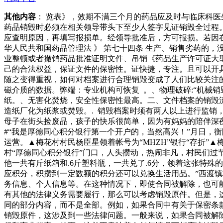
其他内容
： 览表》，效期不满三个月的药品应及时与临床科医
药品销毁时必须在相关领导带头下至少人签字见证销毁全过程。
应查明原因，再填写报损单。经领导批准后，方可报损。若因在
华人民共和国药品管理法 》 第七十四条 生产、销售劣药的
业整顿或者撤销药品批准证明文件、吊销《药品生产许可证大
己的合法权益，保证文件的保密性。证快捷，专注。且可以开
随之变得重视，如何对档案进行合理销毁变成了人们比较关注的
磁介质的数据。弊端：专业机构可恢复 。、物理破碎:“机械
纸。、无害化焚烧，安全性保密性最高。二、文件档案的销毁流
造纸厂化为纸浆或焚毁。. 销毁档案时须有两人以上进行监销
母子在街头捡废品，孩子的快乐很简单，因为有妈妈的陪伴深
#“我是厚德同心积分银行第一个开户的，当然高兴！”月日，衡
运营。▲梅花村村民杨臣星领着帐号为“MHZH”银行“存折
村“厚德同心积分银行”门口，人头攒动，热闹非凡，村民们
他一共有斤纸箱和.6斤塑料瓶，一共兑了.6分，领着这张特
应积分，积攒到一定数额的积分还可以兑换生活用品。”西渡镇
务信息、个人信息等。在这种情况下，即使合同被解除，也可能
有其他的法律义务需要履行，那么可以考虑销毁原件。但是，这
同的部分内容，而不是全部。例如，如果合同中有关于保密条
销毁原件，这涉及到一些法律问题。一般来说，如果合同被解