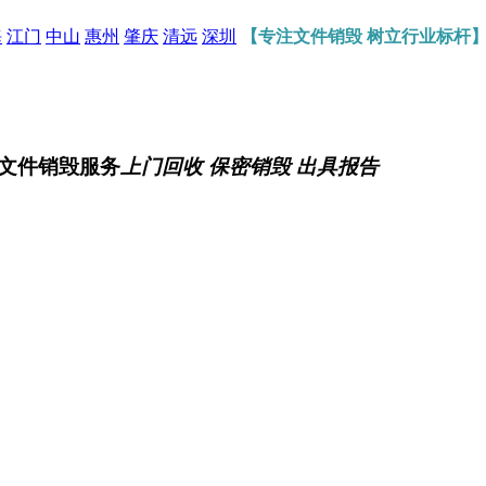
海
江门
中山
惠州
肇庆
清远
深圳
【专注文件销毁 树立行业标杆
文件销毁服务
上门回收 保密销毁 出具报告