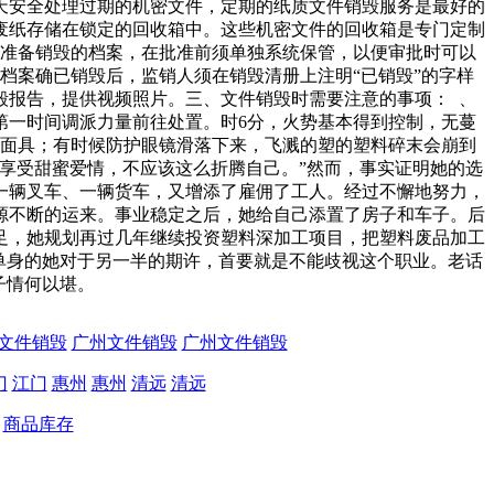
天安全处理过期的机密文件，定期的纸质文件销毁服务是最好的
废纸存储在锁定的回收箱中。这些机密文件的回收箱是专门定制
、准备销毁的档案，在批准前须单独系统保管，以便审批时可以
档案确已销毁后，监销人须在销毁清册上注明“已销毁”的字样
毁报告，提供视频照片。三、文件销毁时需要注意的事项： 、
第一时间调派力量前往处置。时6分，火势基本得到控制，无蔓
毒面具；有时候防护眼镜滑落下来，飞溅的塑的塑料碎末会崩到
享受甜蜜爱情，不应该这么折腾自己。”然而，事实证明她的选
一辆叉车、一辆货车，又增添了雇佣了工人。经过不懈地努力，
源不断的运来。事业稳定之后，她给自己添置了房子和车子。后
足，她规划再过几年继续投资塑料深加工项目，把塑料废品加工
单身的她对于另一半的期许，首要就是不能歧视这个职业。老话
子情何以堪。
文件销毁
广州文件销毁
广州文件销毁
门
江门
惠州
惠州
清远
清远
商品库存