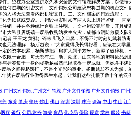
原件。望在办公室提供永久和安全的文件销毁解决方案，以便每
破任何过期的机密文件。文件销毁公司建议您将过期的机密文件
匙的人将无法查看内部机密文件。二、文件档案的销毁流程： 
化为纸浆或焚毁。、销毁档案时须有两人以上进行监销， 直至
上注销，并在各种统计台账上注明。、文档销毁完毕后，开具销
都市大邑县唐场镇一废品收购站发生火灾，成都市消防救援支队
记者 王玉龙 黄鹂）碎末儿飞入口鼻，不得不时时刻刻戴着防
友也无法理解，杨斯越说：“大家觉得我长得好看，应该在大学里
一定的资本积累，杨斯越把厂房扩大到平方米、新添了破碎机、
不仅限于合肥，每天都有江、浙、湖北、山东等地的塑料废品源
环与标签集于一身的杨斯越虽然已经取得一定成就，但她并不满
日在废品之间摸爬滚打，不是个光彩的事业。杨斯越却不以为然，
几年就在废品行业做得风生水起，让我们这些扎根了数十年的汉
毁
广州文件销毁
广州文件销毁
广州文件销毁
广州文件销毁
广州
东莞
东莞
肇庆
肇庆
佛山
佛山
深圳
深圳
珠海
珠海
中山
中山
江
:
医疗
银行
公司/财务
海关
食品
化妆品
保险
硬盘
学校
服装
书籍