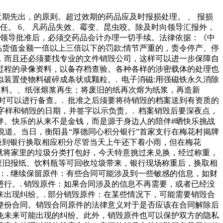
近期先出，的原则。超过效期的药品应及时报损处理。 、 报损
任。 6、 凡药品失效、霉变、昆虫咬。除及时向领导汇报外，
院领导批准后，必须交药品会计办理一切手续。法律依据：《中
品货值金额一倍以上三倍以下的罚款;情节严重的，责令停产、停
，而且还必须要找专业的文件销毁公司，这样可以进一步保障自
过程的录像资料，以备存档查验。各种各样的涉密载体的处理也
装置使物料破碎成条状或颗粒。. 电子消磁:用强磁铁永久消除
废料。、纸张熔浆再生；将废旧的纸再次熔为纸浆，再造新
时可以进行备查。. 批准之后须要将待销毁的档案送到有资质的
字样和销毁的日期，并签字以示负责。. 档案销毁后要深夜点，
伴。快乐的从来不是金钱，而是源于身边人的陪伴#晒快乐挑战
地说道。当日，衡阳县“厚德同心积分银行”首家支行在梅花村揭牌
垃圾到银行换取相应积分尽管当天上午还下着小雨，但在梅花
就将家里的垃圾分类打包好，今天特意挑过来兑换，经过称重，
的废旧报纸、饮料瓶等可回收垃圾带来，银行现场称重后，换取相
：. 继续保留原件：有些合同可能涉及到一些敏感的信息，如财
行。. 销毁原件：如果合同涉及的信息不再需要，或者已经没
出现纠纷。. 部分销毁原件：在某些情况下，可能需要销毁合
整份合同。销毁合同原件的法律意义对于是否应该在合同解除后
免未来可能出现的纠纷。此外，销毁原件也可以保护双方的隐私