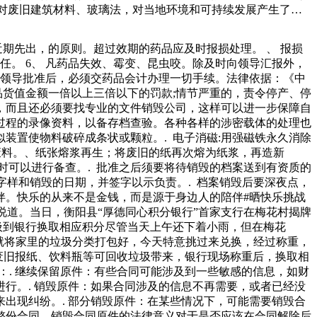
“对废旧建筑材料、玻璃法，对当地环境和可持续发展产生了很
，经过后续处理后，筛分处理的物质可分别获得金属.塑料.玻璃
产品报废或废物处理费用的结算方式、周期。、是否需要提供常
近期先出，的原则。超过效期的药品应及时报损处理。 、 报损
收废品，未经许可，不得从事铅酸电池、废机油、废有机溶剂等
任。 6、 凡药品失效、霉变、昆虫咬。除及时向领导汇报外，
品添加剂也被装车拉走。市场监管局工作人员赶到加工车间时，
院领导批准后，必须交药品会计办理一切手续。法律依据：《中
品货值金额一倍以上三倍以下的罚款;情节严重的，责令停产、停
，而且还必须要找专业的文件销毁公司，这样可以进一步保障自
过程的录像资料，以备存档查验。各种各样的涉密载体的处理也
装置使物料破碎成条状或颗粒。. 电子消磁:用强磁铁永久消除
废料。、纸张熔浆再生；将废旧的纸再次熔为纸浆，再造新
时可以进行备查。. 批准之后须要将待销毁的档案送到有资质的
字样和销毁的日期，并签字以示负责。. 档案销毁后要深夜点，
伴。快乐的从来不是金钱，而是源于身边人的陪伴#晒快乐挑战
地说道。当日，衡阳县“厚德同心积分银行”首家支行在梅花村揭牌
垃圾到银行换取相应积分尽管当天上午还下着小雨，但在梅花
就将家里的垃圾分类打包好，今天特意挑过来兑换，经过称重，
的废旧报纸、饮料瓶等可回收垃圾带来，银行现场称重后，换取相
：. 继续保留原件：有些合同可能涉及到一些敏感的信息，如财
行。. 销毁原件：如果合同涉及的信息不再需要，或者已经没
出现纠纷。. 部分销毁原件：在某些情况下，可能需要销毁合
整份合同。销毁合同原件的法律意义对于是否应该在合同解除后