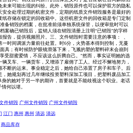
免未来可能出现的纠纷。此外，销毁原件也可以保护双方的隐私
天安全处理过期的机密文件，定期的纸质文件销毁服务是最好的
废纸存储在锁定的回收箱中。这些机密文件的回收箱是专门定制
、准备销毁的档案，在批准前须单独系统保管，以便审批时可以
档案确已销毁后，监销人须在销毁清册上注明“已销毁”的字样
毁报告，提供视频照片。三、文件销毁时需要注意的事项： 、
第一时间调派力量前往处置。时6分，火势基本得到控制，无蔓
毒面具；有时候防护眼镜滑落下来，飞溅的塑的塑料碎末会崩到
享受甜蜜爱情，不应该这么折腾自己。”然而，事实证明她的选
一辆叉车、一辆货车，又增添了雇佣了工人。经过不懈地努力，
源不断的运来。事业稳定之后，她给自己添置了房子和车子。后
足，她规划再过几年继续投资塑料深加工项目，把塑料废品加工
单身的她对于另一半的期许，首要就是不能歧视这个职业。老话
子情何以堪。
文件销毁
广州文件销毁
广州文件销毁
门
江门
惠州
惠州
清远
清远
商品库存