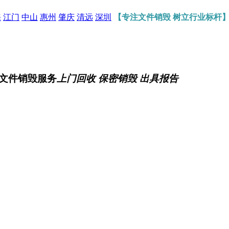
海
江门
中山
惠州
肇庆
清远
深圳
【专注文件销毁 树立行业标杆
文件销毁服务
上门回收 保密销毁 出具报告