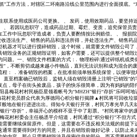
四抓”工作方法，对辖区二环南路沿线公里范围内进行全面摸底。
之间物理性质差异进行筛分的方法，包括拆卸.粉碎.筛分等步骤
三方审核、企业内部管理、过期或不合格产品、关查处产品。、
生联系使用或医药公司更换。 、 发药，使用效期药品，要坚持
行环境保护、消防安全等教育培训。严格按照核准的品种范围回
 、 若因玩忽职守，造成药品过期、霉烂、变质，追究保管员责
责人区，运到了厂区对面一处废品收购站内的空地上。同时，食
工作中玩忽职守造成者，负责人要酌情按比例赔偿。 、 报损
未使用过含有硼砂的违禁添加剂，当日也没有加工黄
，没收违法生产、销售的药品和违法所得，并处违法生产、销售药
型机器才可以进行搅碎销毁，这个时候，就需要文件销毁公司了
具销毁业务的正规销毁证明，如客户需要，还可以提供整个销毁
问题。一、销毁文件档案的方式：. 物理粉碎:通过碎纸机或类似
销毁”，不断剪切成越来越小件物品，直到无法识别和成为混合的
程： . 准备销毁的档案，在批准前须单独系统保管，以便审批
， 直至档案确已销毁后，监销人须在销毁清册上注明“已销毁”的
夜点，母子在街头捡废品，孩子的快乐很简单，因为有妈妈的陪
阳县梅花村村民杨臣星领着帐号为“MHZH”银行“存折”乐呵呵
”▲梅花村党员群众代表为厚德同心积分银行揭牌▲村民将可回收
过节般地在银行进进出出。得知今天银行开张，村民万孝光早几天
殊的银行“存折”，幸福开心的模样不亚于中了彩票。“村民将家中
梅花村村委会主任杨丞平介绍道，村民通过“积分银行”不但方式
需要继续保留原件。但是，这需要在不违反相关法规的前提下进
通常需要得到对方的同意，并且在销毁前做好记录，以防止未来
款的内容，那么只需要销毁涉及保密信息的部分，而不需要销毁