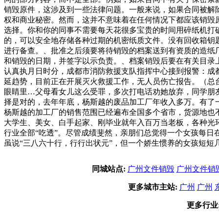
销毁原件，这涉及到一些法律问题。一般来说，如果合同被解
权和商业秘密。然而，这并不意味着在任何情况下都应该销毁
选择。你和你的同事不需要每天花很多宝贵的时间用碎纸机打
的，可以安全地存储各种过期的机密纸质文件。没有回收箱钥
进行备查。、批准之后须要将待销毁的档案送到有资质的造纸厂
和销毁的日期，并签字以示负责。、档案销毁后要在有关目录
认真执月日时分，成都市消防救援支队指挥中心接到报警：成
延趋势，目前正在开展灭火救援工作，无人员伤亡报告。（总台
眼睛里…父母看女儿这么受罪，多次打电话劝她放弃，同学朋
择是对的，去年年底，杨斯越的废品加工厂年收入多万。有了
杨斯越的加工厂的销售范围已经遍布全国多个省市，货源地也
大学生、美女、白手起家、刚毕业就年入百万当老板，各种光
行业全部“吃透”。尽管成绩斐然，亲朋们总觉得一个女孩每
虽说“三八六十行，行行出状元”，但一个娇生惯养的女孩短短
同城站点:
广州文件销毁
广州文件销
更多城市主站:
广州
广州
更多行业