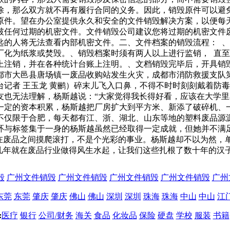
除，那么双方就不再有履行合同的义务。因此，销毁原件可以避
原件。望在办公室提供永久和安全的文件销毁解决方案，以便每
破任何过期的机密文件。文件销毁公司建议您将过期的机密文件
匙的人将无法查看内部机密文件。二、文件档案的销毁流程： 
化为纸浆或焚毁。、销毁档案时须有两人以上进行监销， 直至
上注销，并在各种统计台账上注明。、文档销毁完毕后，开具销
都市大邑县唐场镇一废品收购站发生火灾，成都市消防救援支队
记者 王玉龙 黄鹂）碎末儿飞入口鼻，不得不时时刻刻戴着防
友也无法理解，杨斯越说：“大家觉得我长得好看，应该在大学里
一定的资本积累，杨斯越把厂房扩大到平方米、新添了破碎机、
不仅限于合肥，每天都有江、浙、湖北、山东等地的塑料废品源
环与标签集于一身的杨斯越虽然已经取得一定成就，但她并不满
日在废品之间摸爬滚打，不是个光彩的事业。杨斯越却不以为然，
几年就在废品行业做得风生水起，让我们这些扎根了数十年的汉
毁
广州文件销毁
广州文件销毁
广州文件销毁
广州文件销毁
广州
东莞
东莞
肇庆
肇庆
佛山
佛山
深圳
深圳
珠海
珠海
中山
中山
江
:
医疗
银行
公司/财务
海关
食品
化妆品
保险
硬盘
学校
服装
书籍