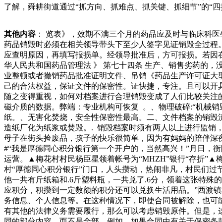
了解，舜耕街道通过“抓方向、抓难点、抓关键、抓细节”的“
大的影响。方法三：机械处理电子元件的机械处理是利用各成分
和其次处理废物的目的：环评验收、环境管理体系Ｏ要求、第
其他内容
： 览表》，效期不满三个月的药品应及时与临床科医
驻收集、预处理服务专员。、之前是要求配备管理人员，并进
药品销毁时必须在相关领导带头下至少人签字见证销毁全过程。
危险废物回收。按规定配备充足有效的消防灭火器材，主要负
应查明原因，再填写报损单。经领导批准后，方可报损。若因在
上下两层已经找不到一槽黄金鲍和鲍片。工作人员解释称，从
华人民共和国药品管理法 》 第七十四条 生产、销售劣药的
业整顿或者撤销药品批准证明文件、吊销《药品生产许可证大
己的合法权益，保证文件的保密性。证快捷，专注。且可以开
随之变得重视，如何对档案进行合理销毁变成了人们比较关注的
磁介质的数据。弊端：专业机构可恢复 。、物理破碎:“机械
纸。、无害化焚烧，安全性保密性最高。二、文件档案的销毁流
造纸厂化为纸浆或焚毁。. 销毁档案时须有两人以上进行监销
母子在街头捡废品，孩子的快乐很简单，因为有妈妈的陪伴深
#“我是厚德同心积分银行第一个开户的，当然高兴！”月日，衡
运营。▲梅花村村民杨臣星领着帐号为“MHZH”银行“存折
村“厚德同心积分银行”门口，人头攒动，热闹非凡，村民们
他一共有斤纸箱和.6斤塑料瓶，一共兑了.6分，领着这张特
应积分，积攒到一定数额的积分还可以兑换生活用品。”西渡镇
务信息、个人信息等。在这种情况下，即使合同被解除，也可能
有其他的法律义务需要履行，那么可以考虑销毁原件。但是，这
同的部分内容，而不是全部。例如，如果合同中有关于保密条