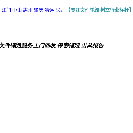
海
江门
中山
惠州
肇庆
清远
深圳
【专注文件销毁 树立行业标杆
文件销毁服务
上门回收 保密销毁 出具报告