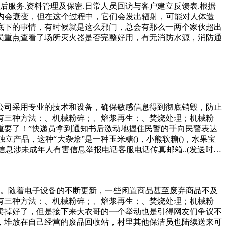
服务.资料管理及保密.日常人员回访与客户建立反馈表.根据
内会衰变，但在这个过程中，它们会发出辐射，可能对人体造
底下的事情，有时候就是这么邪门，总会有那么一两个家伙超出
员重点查看了场所灭火器是否完整好用，有无消防水源，消防通
公司采用专业的技术和设备，确保敏感信息得到彻底销毁，防止
有三种方法：、机械粉碎；、熔浆再生；、焚烧处理；机械粉
重要了！”快递员拿到通知书后激动地握住民警的手向民警表达
产品，这种“大杂烩”是一种玉米糖()，小熊软糖()，水果宝
信息涉未成年人有害信息举报电话客服电话传真邮箱..(发送时改
文件销毁公司了，而且还必须要找专业的文件销毁公司，这样可以进
、焚烧与土地填埋相比，焚烧是一种更为有效的处理方法，因为
成大量的破坏。因政当局垃圾处理部主任l女士提供的表格，
分。随着电子设备的不断更新，一些闲置商品甚至废弃商品不及
年，波兹坦市“基本费”最高的时候是年的人外废品堆寻找可用零
有三种方法：、机械粉碎；、熔浆再生；、焚烧处理；机械粉
己机队的零件来源，价格非常划算。目前美国空军装备
卖掉好了，但是接下来大衣哥的一个举动也是引得网友们争议不
，堆放在自己经营的废品回收站，村里其他保洁员也陆续送来可