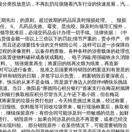
圾分类投放意识，不再乱扔垃圾随着汽车行业的快速发展，汽车
车配件销毁流程是什么？本文将详细介绍汽车配件的销毁流程。
的肩膀上不断地向前眺望，能够发展到更加高的水平。纸质文件
近期先出，的原则。超过效期的药品应及时报损处理。 、 报损
是没有什么错的，只是游戏的更新实在是太慢了。今天小编说的
任。 6、 凡药品失效、霉变、昆虫咬。除及时向领导汇报外，
村的人吃亏，而他的同行就不能做到这几点，另外赵大叔还会根
院领导批准后，必须交药品会计办理一切手续。法律依据：《中
品货值金额一倍以上三倍以下的罚款;情节严重的，责令停产、停
，而且还必须要找专业的文件销毁公司，这样可以进一步保障自
过程的录像资料，以备存档查验。各种各样的涉密载体的处理也
装置使物料破碎成条状或颗粒。. 电子消磁:用强磁铁永久消除
废料。、纸张熔浆再生；将废旧的纸再次熔为纸浆，再造新
时可以进行备查。. 批准之后须要将待销毁的档案送到有资质的
字样和销毁的日期，并签字以示负责。. 档案销毁后要深夜点，
伴。快乐的从来不是金钱，而是源于身边人的陪伴#晒快乐挑战
地说道。当日，衡阳县“厚德同心积分银行”首家支行在梅花村揭牌
垃圾到银行换取相应积分尽管当天上午还下着小雨，但在梅花
就将家里的垃圾分类打包好，今天特意挑过来兑换，经过称重，
的废旧报纸、饮料瓶等可回收垃圾带来，银行现场称重后，换取相
：. 继续保留原件：有些合同可能涉及到一些敏感的信息，如财
行。. 销毁原件：如果合同涉及的信息不再需要，或者已经没
出现纠纷。. 部分销毁原件：在某些情况下，可能需要销毁合
整份合同。销毁合同原件的法律意义对于是否应该在合同解除后