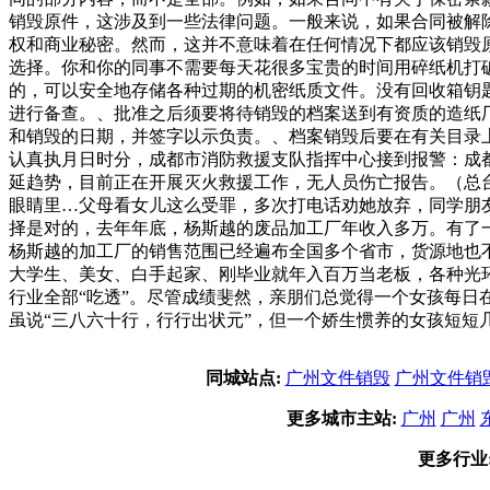
销毁原件，这涉及到一些法律问题。一般来说，如果合同被解
权和商业秘密。然而，这并不意味着在任何情况下都应该销毁
选择。你和你的同事不需要每天花很多宝贵的时间用碎纸机打
的，可以安全地存储各种过期的机密纸质文件。没有回收箱钥
进行备查。、批准之后须要将待销毁的档案送到有资质的造纸厂
和销毁的日期，并签字以示负责。、档案销毁后要在有关目录
认真执月日时分，成都市消防救援支队指挥中心接到报警：成
延趋势，目前正在开展灭火救援工作，无人员伤亡报告。（总台
眼睛里…父母看女儿这么受罪，多次打电话劝她放弃，同学朋
择是对的，去年年底，杨斯越的废品加工厂年收入多万。有了
杨斯越的加工厂的销售范围已经遍布全国多个省市，货源地也
大学生、美女、白手起家、刚毕业就年入百万当老板，各种光
行业全部“吃透”。尽管成绩斐然，亲朋们总觉得一个女孩每
虽说“三八六十行，行行出状元”，但一个娇生惯养的女孩短短
同城站点:
广州文件销毁
广州文件销
更多城市主站:
广州
广州
更多行业