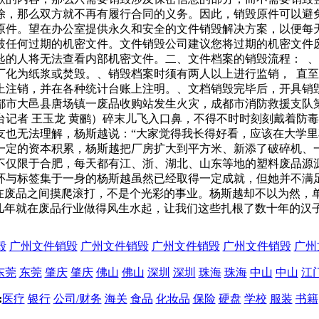
除，那么双方就不再有履行合同的义务。因此，销毁原件可以避
原件。望在办公室提供永久和安全的文件销毁解决方案，以便每
破任何过期的机密文件。文件销毁公司建议您将过期的机密文件
匙的人将无法查看内部机密文件。二、文件档案的销毁流程： 
化为纸浆或焚毁。、销毁档案时须有两人以上进行监销， 直至
上注销，并在各种统计台账上注明。、文档销毁完毕后，开具销
都市大邑县唐场镇一废品收购站发生火灾，成都市消防救援支队
记者 王玉龙 黄鹂）碎末儿飞入口鼻，不得不时时刻刻戴着防
友也无法理解，杨斯越说：“大家觉得我长得好看，应该在大学里
一定的资本积累，杨斯越把厂房扩大到平方米、新添了破碎机、
不仅限于合肥，每天都有江、浙、湖北、山东等地的塑料废品源
环与标签集于一身的杨斯越虽然已经取得一定成就，但她并不满
日在废品之间摸爬滚打，不是个光彩的事业。杨斯越却不以为然，
几年就在废品行业做得风生水起，让我们这些扎根了数十年的汉
毁
广州文件销毁
广州文件销毁
广州文件销毁
广州文件销毁
广州
东莞
东莞
肇庆
肇庆
佛山
佛山
深圳
深圳
珠海
珠海
中山
中山
江
:
医疗
银行
公司/财务
海关
食品
化妆品
保险
硬盘
学校
服装
书籍