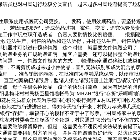
保洁员也对村民进行垃圾分类宣传，越来越多村民逐渐提高了垃
确保环境安全，还能有效防止废旧配件流入非法渠道。那么，汽
够有效地将钱代人的努力流传给后代人，使得我们能够站在巨人
生联系使用或医药公司更换。 、 发药，使用效期药品，要坚持
诗级的手游，虽说游戏本身是不太适合手游玩家，但是游戏本身
 、 若因玩忽职守，造成药品过期、霉烂、变质，追究保管员责
论是什么类型了他，而且他常常宁愿自己吃亏，也不会让村里或邻
工作中玩忽职守造成者，负责人要酌情按比例赔偿。 、 报损
大家的废品都等赵大叔来的时候才卖，赵大叔每次去收废品
，没收违法生产、销售的药品和违法所得，并处违法生产、销售药
型机器才可以进行搅碎销毁，这个时候，就需要文件销毁公司了
具销毁业务的正规销毁证明，如客户需要，还可以提供整个销毁
问题。一、销毁文件档案的方式：. 物理粉碎:通过碎纸机或类似
销毁”，不断剪切成越来越小件物品，直到无法识别和成为混合的
程： . 准备销毁的档案，在批准前须单独系统保管，以便审批
， 直至档案确已销毁后，监销人须在销毁清册上注明“已销毁”的
夜点，母子在街头捡废品，孩子的快乐很简单，因为有妈妈的陪
阳县梅花村村民杨臣星领着帐号为“MHZH”银行“存折”乐呵呵
”▲梅花村党员群众代表为厚德同心积分银行揭牌▲村民将可回收
过节般地在银行进进出出。得知今天银行开张，村民万孝光早几天
殊的银行“存折”，幸福开心的模样不亚于中了彩票。“村民将家中
梅花村村委会主任杨丞平介绍道，村民通过“积分银行”不但方式
需要继续保留原件。但是，这需要在不违反相关法规的前提下进
通常需要得到对方的同意，并且在销毁前做好记录，以防止未来
款的内容，那么只需要销毁涉及保密信息的部分，而不需要销毁