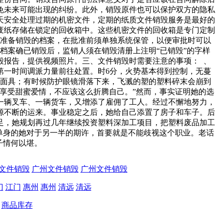
免未来可能出现的纠纷。此外，销毁原件也可以保护双方的隐私
天安全处理过期的机密文件，定期的纸质文件销毁服务是最好的
废纸存储在锁定的回收箱中。这些机密文件的回收箱是专门定制
、准备销毁的档案，在批准前须单独系统保管，以便审批时可以
档案确已销毁后，监销人须在销毁清册上注明“已销毁”的字样
毁报告，提供视频照片。三、文件销毁时需要注意的事项： 、
第一时间调派力量前往处置。时6分，火势基本得到控制，无蔓
毒面具；有时候防护眼镜滑落下来，飞溅的塑的塑料碎末会崩到
享受甜蜜爱情，不应该这么折腾自己。”然而，事实证明她的选
一辆叉车、一辆货车，又增添了雇佣了工人。经过不懈地努力，
源不断的运来。事业稳定之后，她给自己添置了房子和车子。后
足，她规划再过几年继续投资塑料深加工项目，把塑料废品加工
单身的她对于另一半的期许，首要就是不能歧视这个职业。老话
子情何以堪。
文件销毁
广州文件销毁
广州文件销毁
门
江门
惠州
惠州
清远
清远
商品库存