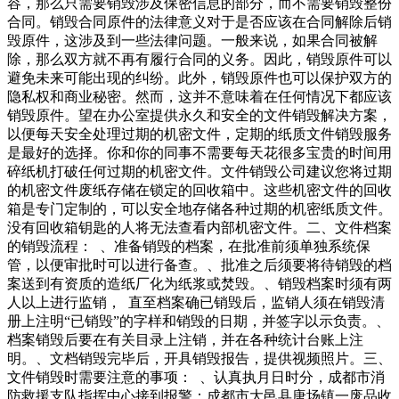
容，那么只需要销毁涉及保密信息的部分，而不需要销毁整份
合同。销毁合同原件的法律意义对于是否应该在合同解除后销
毁原件，这涉及到一些法律问题。一般来说，如果合同被解
除，那么双方就不再有履行合同的义务。因此，销毁原件可以
避免未来可能出现的纠纷。此外，销毁原件也可以保护双方的
隐私权和商业秘密。然而，这并不意味着在任何情况下都应该
销毁原件。望在办公室提供永久和安全的文件销毁解决方案，
以便每天安全处理过期的机密文件，定期的纸质文件销毁服务
是最好的选择。你和你的同事不需要每天花很多宝贵的时间用
碎纸机打破任何过期的机密文件。文件销毁公司建议您将过期
的机密文件废纸存储在锁定的回收箱中。这些机密文件的回收
箱是专门定制的，可以安全地存储各种过期的机密纸质文件。
没有回收箱钥匙的人将无法查看内部机密文件。二、文件档案
的销毁流程： 、准备销毁的档案，在批准前须单独系统保
管，以便审批时可以进行备查。、批准之后须要将待销毁的档
案送到有资质的造纸厂化为纸浆或焚毁。、销毁档案时须有两
人以上进行监销， 直至档案确已销毁后，监销人须在销毁清
册上注明“已销毁”的字样和销毁的日期，并签字以示负责。、
档案销毁后要在有关目录上注销，并在各种统计台账上注
明。、文档销毁完毕后，开具销毁报告，提供视频照片。三、
文件销毁时需要注意的事项： 、认真执月日时分，成都市消
防救援支队指挥中心接到报警：成都市大邑县唐场镇一废品收