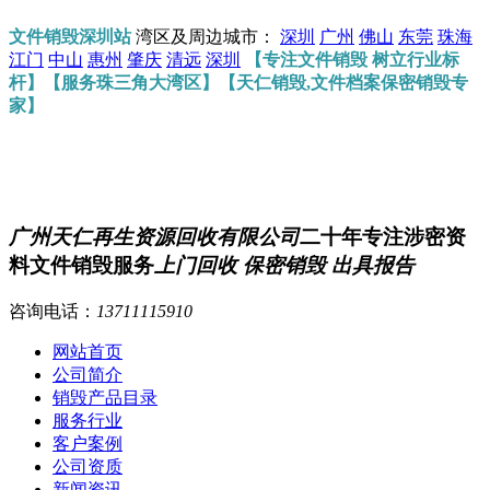
文件销毁深圳站
湾区及周边城市：
深圳
广州
佛山
东莞
珠海
江门
中山
惠州
肇庆
清远
深圳
【专注文件销毁 树立行业标
杆】【服务珠三角大湾区】【天仁销毁,文件档案保密销毁专
家】
广州天仁再生资源回收有限公司
二十年专注涉密资
料文件销毁服务
上门回收 保密销毁 出具报告
咨询电话：
13711115910
网站首页
公司简介
销毁产品目录
服务行业
客户案例
公司资质
新闻资讯