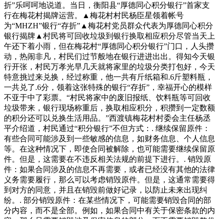
折”乐呵呵地说道。当日，衡阳县“厚德同心积分银行”首家支
行在梅花村揭牌运营。▲梅花村村民杨臣星领着帐号
为“MHZH”银行“存折”▲梅花村党员群众代表为厚德同心积分
银行揭牌▲村民将可回收垃圾到银行换取相应积分尽管当天上
午还下着小雨，但在梅花村“厚德同心积分银行”门口，人头攒
动，热闹非凡，村民们过节般地在银行进进出出。得知今天银
行开张，村民万孝光早几天就将家里的垃圾分类打包好，今天
特意挑过来兑换，经过称重，他一共有斤纸箱和.6斤塑料瓶，
一共兑了.6分，领着这张特殊的银行“存折”，幸福开心的模样
不亚于中了彩票。“村民将家中的废旧报纸、饮料瓶等可回收
垃圾带来，银行现场称重后，换取相应积分，积攒到一定数额
的积分还可以兑换生活用品。”西渡镇梅花村村委会主任杨丞
平介绍道，村民通过“积分银行”不但方式：. 继续保留原件：
有些合同可能涉及到一些敏感的信息，如财务信息、个人信息
等。在这种情况下，即使合同被解除，也可能需要继续保留原
件。但是，这需要在不违反相关法规的前提下进行。. 销毁原
件：如果合同涉及的信息不再需要，或者已经没有其他的法律
义务需要履行，那么可以考虑销毁原件。但是，这通常需要得
到对方的同意，并且在销毁前做好记录，以防止未来出现纠
纷。. 部分销毁原件：在某些情况下，可能需要销毁合同的部
分内容，而不是全部。例如，如果合同中有关于保密条款的内