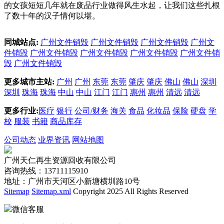
的女孩短短几年就在废品行业做得风生水起，让我们这些扎根
了数十年的汉子情何以堪。
同城站点:
广州文件销毁
广州文件销毁
广州文件销毁
广州文
件销毁
广州文件销毁
广州文件销毁
广州文件销毁
广州文件销
毁
广州文件销毁
更多城市主站:
广州
广州
东莞
东莞
肇庆
肇庆
佛山
佛山
深圳
深圳
珠海
珠海
中山
中山
江门
江门
惠州
惠州
清远
清远
更多行业:
医疗
银行
公司/财务
海关
食品
化妆品
保险
硬盘
学
校
服装
书籍
商品库存
公司动态
业界资讯
网站地图
广州天仁再生资源回收有限公司
咨询热线：13711115910
地址：广州市天河区小新塘横圳路10号
Sitemap
Sitemap.xml
Copyright 2025 All Rights Reserved
微信客服