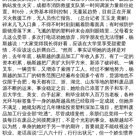
购站发生火灾，成都市消防救援支队第一时间调派力量前往处
置。时6分，火势基本得到控制，无蔓延趋势，目前正在开展
灭火救援工作，无人员伤亡报告。（总台记者 王玉龙 黄鹂）
碎末儿飞入口鼻，不得不时时刻刻戴着防毒面具；有时候防护
眼镜滑落下来，飞溅的塑的塑料碎末会崩到眼睛里…父母看女
儿这么受罪，多次打电话劝她放弃，同学朋友也无法理解，杨
斯越说：“大家觉得我长得好看，应该在大学里享受甜蜜爱
情，不应该这么折腾自己。”然而，事实证明她的选择是对
的，去年年底，杨斯越的废品加工厂年收入多万。有了一定的
资本积累，杨斯越把厂房扩大到平方米、新添了破碎机、一辆
叉车、一辆货车，又增添了雇佣了工人。经过不懈地努力，杨
斯越的加工厂的销售范围已经遍布全国多个省市，货源地也不
仅限于合肥，每天都有江、浙、湖北、山东等地的塑料废品源
源不断的运来。事业稳定之后，她给自己添置了房子和车子。
后大学生、美女、白手起家、刚毕业就年入百万当老板，各种
光环与标签集于一身的杨斯越虽然已经取得一定成就，但她并
不满足，她规划再过几年继续投资塑料深加工项目，把塑料废
品加工行业全部“吃透”。尽管成绩斐然，亲朋们总觉得一个女
孩每日在废品之间摸爬滚打，不是个光彩的事业。杨斯越却不
以为然，单身的她对于另一半的期许，首要就是不能歧视这个
职业。老话虽说“三八六十行，行行出状元”，但一个娇生惯养