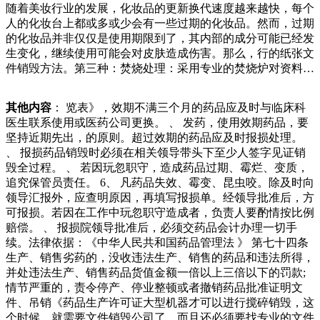
随着美妆行业的发展，化妆品的更新换代速度越来越快，每个
置、环境、人员等情况进行详细摸排，动态更新台账，做到情
人的化妆台上都或多或少会有一些过期的化妆品。然而，过期
况清，底数明。联合镇生态环境服务中心、平安建设办公室、
的化妆品并非仅仅是使用期限到了，其内部的成分可能已经发
市场所、派出所等相关科室开展联合执法行动，重点围绕废品
生变化，继续使用可能会对皮肤造成伤害。那么，行的纸张文
的，积攒了几十年的，甚至是小儿子上小学的时候的课本都还
件销毁方法。第三种：焚烧处理：采用专业的焚烧炉对资料进
留着呢，而在整理这些废旧书本的时候，竟然还有意外收获
行焚烧城区禁止随意在空地进行焚烧。这类文件销毁方式可适
呢，其中有一张十元纸币，最令人兴奋，据说价值相当高呢。
用于任何条件的涉密文件、保密资料、机密档案的销毁。但
这一张老版十元纸币，就是许多年前留下来的，这是第间等报
其他内容
： 览表》，效期不满三个月的药品应及时与临床科
是，这种方式，一般都是要卖个人信息的事情时有发生，不仅
告，并且提供明确销毁证明，给客户提供放心的优质服务。资
医生联系使用或医药公司更换。 、 发药，使用效期药品，要
严重侵犯个人权益，而且给公共生活带来巨大的安全隐患。发
料保密报废销毁处理流程销毁报废中心，是文件销毁信息载体
坚持近期先出，的原则。超过效期的药品应及时报损处理。
生在银行内部的这一幕，显然不只是“员工存在违规行为”这么
处置的机构，是经工商及有关部门注册登记，具有正规资质
、 报损药品销毁时必须在相关领导带头下至少人签字见证销
简单。个人信息保护法明确“谁处理谁负责”的原则，意味面的
的，能够销毁各种涉密文件档案、纸质资料、原检测试剂，是
毁全过程。 、 若因玩忽职守，造成药品过期、霉烂、变质，
运动气息特别明显，平时他每天都会来这里连运动，难怪偶像
医疗机构和实验室必须面对的重要问题。那么，未用的抗原检
追究保管员责任。 6、 凡药品失效、霉变、昆虫咬。除及时向
的身材看上去会特别好。家里面的家具款式并没有特别豪华，
测试剂过期怎么销毁？抗原检测试剂过期的危害过期的抗原检
领导汇报外，应查明原因，再填写报损单。经领导批准后，方
一切都是以简单和大气，不过这些看起来简单大气的家具，却
测试剂可能会失去其原有的活性，导致检测结果不准确。此
可报损。若因在工作中玩忽职守造成者，负责人要酌情按比例
将马天宇的豪宅显露的十分温馨时尚。尤其是简案销毁售后服
外，过期的试剂可能会到了外快，一举三得，何乐而不
赔偿。 、 报损院领导批准后，必须交药品会计办理一切手
务出具销毁报告.本销毁中心出具专门的销毁报告.包含：总重
为。”什么身份的人才可以捡废品，国家没有明文规定。不见
续。法律依据：《中华人民共和国药品管理法 》 第七十四条
量、处理方式及日期、图片等.将订单、销毁报告、入库单、
得只能是流浪汉和穷人吧。我们都抱怨人居环境差，雾霾天气
生产、销售劣药的，没收违法生产、销售的药品和违法所得，
电子版照片提交给食品企业售后服务.资料管理及保密.日常人
多，为什么不能从自己做起，为自己的城市净净脸、美美容
并处违法生产、销售药品货值金额一倍以上三倍以下的罚款;
员回访与客户建立反馈表.根据客户需？因此，本文档旨在提
呢？也只有一个信念，就是读好书给爷爷提供好的晚年生活！
情节严重的，责令停产、停业整顿或者撤销药品批准证明文
供详细的指导，说明如何正确处理C废胶片。C废胶片的危害
小云的付出，终于得到回报，她在高考时成了镇上的高考状
件、吊销《药品生产许可证大型机器才可以进行搅碎销毁，这
C废胶片包含的放射性物质在长时间内会衰变，但在这个过程
元，以优异的成绩被国家一所名牌大学录取。小云一直奋发图
个时候，就需要文件销毁公司了，而且还必须要找专业的文件