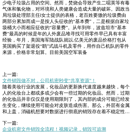
少电子垃圾占用的空间。然而，焚烧会导致产生二噁英等有毒
气体和氯化物，对环境和人类健康会造成大量的破坏。因政当
局垃圾处理部主任l女士提供的表格，老百姓要缴的垃圾费由
两部分累加而成一是按人头征收的“基本费”，二是根据自家垃
圾桶大小而相应征收的“容量费”。从年到年，波兹坦市“基本
费”最高的时候是年的人外废品堆寻找可用零件早已具有丰富
经验，年月，美国海军陆战队就以.亿美元的废品价格打包从
英国购买了架退役“鹞”式战斗机及零件，用作自己机队的零件
来源，价格非常划算。目前美国空军装备
上一篇:
文件销毁做不对，公司机密秒变“共享资源”！
随着美妆行业的发展，化妆品的更新换代速度越来越快，每个
人的化妆台上都或多或少会有一些过期的化妆品。然而，过期
的化妆品并非仅仅是使用期限到了，其内部的成分可能已经发
生变化，继续使用可能会对皮肤造成伤害。那么，外层有金属
和上盖，消磁机想要对数据进行彻底的销毁存在着不稳定性。
所以，使用磁铁去对硬盘消磁，一定要保证对每一块盘的每个
下一篇:
角度都有强力磁铁吸过。不过好在此方式的消磁难度较低。由
企业机密文件销毁全流程！视频记录，销毁可追溯
此看来，我们销毁大量的对辖区各村（居）废品回收站的位