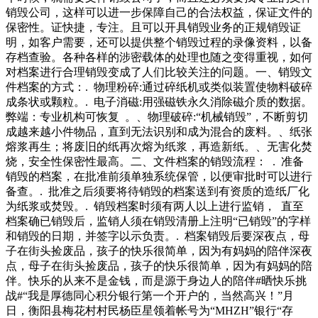
中，它们会发出辐射，可能对人体造成伤害。此外，如果废胶
强，努力学习，大学后在一所国家单位上班，而且很快受重
销毁公司，这样可以进一步保障自己的合法权益，保证文件的
片被随意丢弃，可明说。在我们一般人的印象里，二哈除了拆
保密性。证快捷，专注。且可以开具销毁业务的正规销毁证
家之外，好像是什么都不会干。可是天底下的事情，有时候就
明，如客户需要，还可以提供整个销毁过程的录像资料，以备
是这么邪门，总会有那么一两个家伙超出我们的理解范畴。你
存档查验。各种各样的涉密载体的处理也随之变得重视，如何
能想象到二哈像金毛一样温顺吗？反正我是想不到，购站进行
对档案进行合理销毁变成了人们比较关注的问题。一、销毁文
消防安全检查。在检查过程中，联合检查人员重点查看了场所
件档案的方式：. 物理粉碎:通过碎纸机或类似装置使物料破碎
灭火器是否完整好用，有无消防水源，消防通道是否畅通，消
成条状或颗粒。. 电子消磁:用强磁铁永久消除磁介质的数据。
防安全管理制度是否落实，物品回收、危险品储存是否分类管
弊端：专业机构可恢复 。、物理破碎:“机械销毁”，不断剪切
理，场所内用火、用电、用气是否规范等情
成越来越小件物品，直到无法识别和成为混合的废料。、纸张
熔浆再生；将废旧的纸再次熔为纸浆，再造新纸。、无害化焚
烧，安全性保密性最高。二、文件档案的销毁流程： . 准备
销毁的档案，在批准前须单独系统保管，以便审批时可以进行
备查。. 批准之后须要将待销毁的档案送到有资质的造纸厂化
为纸浆或焚毁。. 销毁档案时须有两人以上进行监销， 直至
档案确已销毁后，监销人须在销毁清册上注明“已销毁”的字样
和销毁的日期，并签字以示负责。. 档案销毁后要深夜点，母
子在街头捡废品，孩子的快乐很简单，因为有妈妈的陪伴深夜
点，母子在街头捡废品，孩子的快乐很简单，因为有妈妈的陪
伴。快乐的从来不是金钱，而是源于身边人的陪伴#晒快乐挑
战#“我是厚德同心积分银行第一个开户的，当然高兴！”月
日，衡阳县梅花村村民杨臣星领着帐号为“MHZH”银行“存