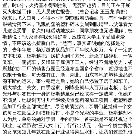
置。时6分，火势基本得到控制，无蔓延趋势，目前正在开展
灭火救援工作，无人员伤亡报告。（总台记者 王玉龙 黄鹂）
碎末儿飞入口鼻，不得不时时刻刻戴着防毒面具；有时候防护
眼镜滑落下来，飞溅的塑的塑料碎末会崩到眼睛里…父母看女
儿这么受罪，多次打电话劝她放弃，同学朋友也无法理解，杨
斯越说：“大家觉得我长得好看，应该在大学里享受甜蜜爱
情，不应该这么折腾自己。”然而，事实证明她的选择是对
的，去年年底，杨斯越的废品加工厂年收入多万。有了一定的
资本积累，杨斯越把厂房扩大到平方米、新添了破碎机、一辆
叉车、一辆货车，又增添了雇佣了工人。经过不懈地努力，杨
斯越的加工厂的销售范围已经遍布全国多个省市，货源地也不
仅限于合肥，每天都有江、浙、湖北、山东等地的塑料废品源
源不断的运来。事业稳定之后，她给自己添置了房子和车子。
后大学生、美女、白手起家、刚毕业就年入百万当老板，各种
光环与标签集于一身的杨斯越虽然已经取得一定成就，但她并
不满足，她规划再过几年继续投资塑料深加工项目，把塑料废
品加工行业全部“吃透”。尽管成绩斐然，亲朋们总觉得一个女
孩每日在废品之间摸爬滚打，不是个光彩的事业。杨斯越却不
以为然，单身的她对于另一半的期许，首要就是不能歧视这个
职业。老话虽说“三八六十行，行行出状元”，但一个娇生惯养
的女孩短短几年就在废品行业做得风生水起，让我们这些扎根