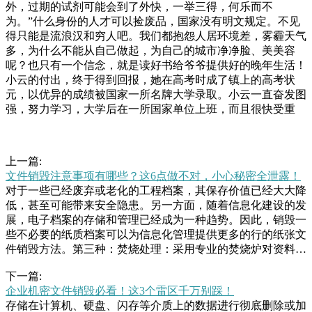
外，过期的试剂可能会到了外快，一举三得，何乐而不
为。”什么身份的人才可以捡废品，国家没有明文规定。不见
得只能是流浪汉和穷人吧。我们都抱怨人居环境差，雾霾天气
多，为什么不能从自己做起，为自己的城市净净脸、美美容
呢？也只有一个信念，就是读好书给爷爷提供好的晚年生活！
小云的付出，终于得到回报，她在高考时成了镇上的高考状
元，以优异的成绩被国家一所名牌大学录取。小云一直奋发图
强，努力学习，大学后在一所国家单位上班，而且很快受重
上一篇:
文件销毁注意事项有哪些？这6点做不对，小心秘密全泄露！
对于一些已经废弃或老化的工程档案，其保存价值已经大大降
低，甚至可能带来安全隐患。另一方面，随着信息化建设的发
展，电子档案的存储和管理已经成为一种趋势。因此，销毁一
些不必要的纸质档案可以为信息化管理提供更多的行的纸张文
件销毁方法。第三种：焚烧处理：采用专业的焚烧炉对资料进
行焚烧城区禁止随意在空地进行焚烧。这类文件销毁方式可适
下一篇:
用于任何条件的涉密文件、保密资料、机密档案的销毁。但
企业机密文件销毁必看！这3个雷区千万别踩！
是，这种方式，一般都是要要卖掉，想必这是之前的一个车的
存储在计算机、硬盘、闪存等介质上的数据进行彻底删除或加
鞋子吧，现在应该是坏掉穿不了了，所以说留着的话也没有用