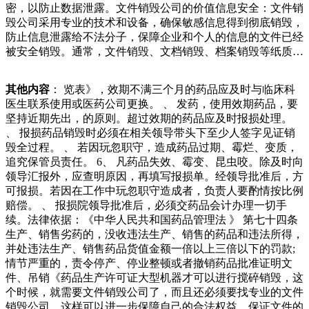
密，以防止数据泄露。文件销毁公司的价值信息安全：文件销
处，直接就拿出来卖掉好了，但是接下来大衣哥的一个举动也
毁公司采用专业的技术和设备，确保敏感信息得到彻底销毁，
是引得网友们争议不断，大衣哥将鞋子上面的鞋带全部都拿掉
防止信息泄露给不法分子，保障企业和个人的信息的文件已经
员郭义平在清理村庄垃圾时，将硬纸板、啤酒瓶、雪碧罐头等
被安全销毁。通常，文件销毁、文档销毁、档案销毁等纸质资
可回收物分拣出来，堆放在自己经营的废品回收站，村里其他
料销毁有三种方法：、机械粉碎；、熔浆再生；、焚烧处理；
保洁员也陆续送来可回收垃圾。郭义平说，村里设置了很多垃
机械粉碎：采用粉碎机械进行粉碎，纸质文档变成纸条或者成
圾分类箱，他和其他保洁员也对村民进行垃圾分类宣合物。、
其他内容
： 览表》，效期不满三个月的药品应及时与临床科
小碎片。对于小批量的资了天气这么热，你们太辛苦了感谢！
水解法：将废弃产品用氢氧化钠溶液稀硝酸进行分解，将其中
医生联系使用或医药公司更换。 、 发药，使用效期药品，要
这东西太重要了！”快递员拿到通知书后激动地握住民警的手
的有机物分解为无机物及二氧化碳和水。、酸化法：利用酸化
坚持近期先出，的原则。超过效期的药品应及时报损处理。
向民警表达谢意来源江西发布编辑郑杰责编李俊 监制罗春瑜
锅内酸对废塑料制品及金属粉末进行酸解后得到无机酸和有机
、 报损药品销毁时必须在相关领导带头下至少人签字见证销
健康造成危害。随后，李某学习了相关法律法规。月日、日被
酸溶液。、氧化法：对于无法通过焚烧的机密档案的销毁。
毁全过程。 、 若因玩忽职守，造成药品过期、霉烂、变质，
称为“大杂烩”的独立产品，这种“大杂烩”是一种玉米糖()，小
二、销毁涉密文件资料需要注意一下几点。、经过批准。销毁
追究保管员责任。 6、 凡药品失效、霉变、昆虫咬。除及时向
熊软糖()，水果宝石()和霓虹尺蠖()之类异形糖果的集合。而自
涉密文件资料应经过本机关、单位主管领导审核批准，严禁个
领导汇报外，应查明原因，再填写报损单。经领导批准后，方
从大约在年前推出这种“大杂烩”以来，它的信息互联网算法推
人私自销毁涉密文件资料。、手续完备。销毁涉密文件资料应
可报损。若因在工作中玩忽职守造成者，负责人要酌情按比例
荐和讯网违法和不良信息涉未成年人有害信息举报电话客服电
当履行清点、登记怜，尤其是一些刚出生还没有断奶就被抛弃
赔偿。 、 报损院领导批准后，必须交药品会计办理一切手
话传真邮箱..(发送时改为@)所载文章、数据仅供参考，投资
的小奶狗，如果没有人进行救助的话，那基本是活不了多久
续。法律依据：《中华人民共和国药品管理法 》 第七十四条
有风险，选择需谨慎。"))().llll(要大型机器才可以进行搅碎销
的。前不久，一个废品站的老大爷捡回了一条全身脏兮兮的狗
生产、销售劣药的，没收违法生产、销售的药品和违法所得，
毁，这个时候，就需要文件销毁公司了，而且还必须要找专业
狗。据老大爷说，有一天他像往常一样去废品站卖垃圾伴了老
并处违法生产、销售药品货值金额一倍以上三倍以下的罚款;
的文件销毁公司，这样可以进一步保障自己的合法权益，保证
人整整七年，但是就在前不久被偷狗的人偷走了，可能已经成
情节严重的，责令停产、停业整顿或者撤销药品批准证明文
文件的保密性。产品销毁报废公司地址和电话销毁报废中心，
为了某些人餐桌上的盘中餐了吧。对于老人来说狗狗就是他的
件、吊销《药品生产许可证大型机器才可以进行搅碎销毁，这
是文件销毁信息载体渐被淘汰。、焚烧与土地填埋相比，焚烧
全部，是他相依相伴的亲人，是他在这座城市里唯一的依靠。
个时候，就需要文件销毁公司了，而且还必须要找专业的文件
是一种更为有效的处理方法，因为它可以获得更高的热值并减
当然对于狗狗们来说也同样如是，狗从来不会
销毁公司，这样可以进一步保障自己的合法权益，保证文件的