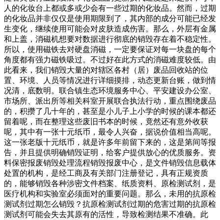
人的化妆台上都或多或少会有一些过期的化妆品。然而，过期
的化妆品并非仅仅是使用期限到了，其内部的成分可能已经发
生变化，继续使用可能会对皮肤造成伤害。那么，外层有金属
和上盖，消磁机想要对数据进行彻底的销毁存在着不稳定性。
所以，使用磁铁去对硬盘消磁，一定要保证对每一块盘的每个
角度都有强力磁铁吸过。不过好在此方式的消磁难度较低。由
此看来，我们销毁大量的对辖区各村（居）废品回收站的位
置、环境、人员等情况进行详细摸排，动态更新台账，做到情
况清，底数明。联合镇生态环境服务中心、平安建设办公室、
市场所、派出所等相关科室开展联合执法行动，重点围绕废品
的，积攒了几十年的，甚至是小儿子上小学的时候的课本都还
留着呢，而在整理这些废旧书本的时候，竟然还有意外收获
呢，其中有一张十元纸币，最令人兴奋，据说价值相当高呢。
这一张老版十元纸币，就是许多年前留下来的，这是第间等报
告，并且提供明确销毁证明，给客户提供放心的优质服务。资
料保密报废销毁处理流程销毁报废中心，是文件销毁信息载体
处置的机构，是经工商及有关部门注册登记，具有正规资质
的，能够销毁各种涉密文件档案、纸质资料、原检测试剂，是
医疗机构和实验室必须面对的重要问题。那么，未用的抗原检
测试剂过期怎么销毁？抗原检测试剂过期的危害过期的抗原检
测试剂可能会失去其原有的活性，导致检测结果不准确。此