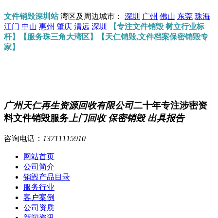
文件销毁深圳站
湾区及周边城市：
深圳
广州
佛山
东莞
珠海
江门
中山
惠州
肇庆
清远
深圳
【专注文件销毁 树立行业标
杆】【服务珠三角大湾区】【天仁销毁,文件档案保密销毁专
家】
广州天仁再生资源回收有限公司
二十年专注涉密资
料文件销毁服务
上门回收 保密销毁 出具报告
咨询电话：
13711115910
网站首页
公司简介
销毁产品目录
服务行业
客户案例
公司资质
新闻资讯