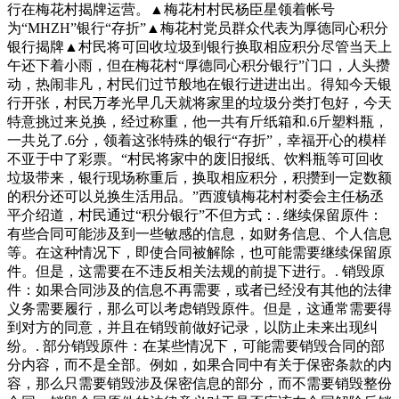
行在梅花村揭牌运营。▲梅花村村民杨臣星领着帐号
为“MHZH”银行“存折”▲梅花村党员群众代表为厚德同心积分
银行揭牌▲村民将可回收垃圾到银行换取相应积分尽管当天上
午还下着小雨，但在梅花村“厚德同心积分银行”门口，人头攒
动，热闹非凡，村民们过节般地在银行进进出出。得知今天银
行开张，村民万孝光早几天就将家里的垃圾分类打包好，今天
特意挑过来兑换，经过称重，他一共有斤纸箱和.6斤塑料瓶，
一共兑了.6分，领着这张特殊的银行“存折”，幸福开心的模样
不亚于中了彩票。“村民将家中的废旧报纸、饮料瓶等可回收
垃圾带来，银行现场称重后，换取相应积分，积攒到一定数额
的积分还可以兑换生活用品。”西渡镇梅花村村委会主任杨丞
平介绍道，村民通过“积分银行”不但方式：. 继续保留原件：
有些合同可能涉及到一些敏感的信息，如财务信息、个人信息
等。在这种情况下，即使合同被解除，也可能需要继续保留原
件。但是，这需要在不违反相关法规的前提下进行。. 销毁原
件：如果合同涉及的信息不再需要，或者已经没有其他的法律
义务需要履行，那么可以考虑销毁原件。但是，这通常需要得
到对方的同意，并且在销毁前做好记录，以防止未来出现纠
纷。. 部分销毁原件：在某些情况下，可能需要销毁合同的部
分内容，而不是全部。例如，如果合同中有关于保密条款的内
容，那么只需要销毁涉及保密信息的部分，而不需要销毁整份