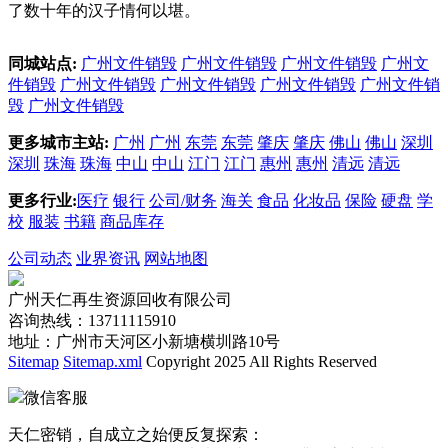
了数十年的汉子情何以堪。
同城站点:
广州文件销毁
广州文件销毁
广州文件销毁
广州文
件销毁
广州文件销毁
广州文件销毁
广州文件销毁
广州文件销
毁
广州文件销毁
更多城市主站:
广州
广州
东莞
东莞
肇庆
肇庆
佛山
佛山
深圳
深圳
珠海
珠海
中山
中山
江门
江门
惠州
惠州
清远
清远
更多行业:
医疗
银行
公司/财务
海关
食品
化妆品
保险
硬盘
学
校
服装
书籍
商品库存
公司动态
业界资讯
网站地图
广州天仁再生资源回收有限公司
咨询热线：13711115910
地址：广州市天河区小新塘横圳路10号
Sitemap
Sitemap.xml
Copyright 2025 All Rights Reserved
微信客服
天仁密销，自成立之始便反复探索：