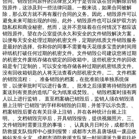
合同。销毁合同原件的法律意义对于是否应该在合同解除后销
毁原件，这涉及到一些法律问题。一般来说，如果合同被解
除，那么双方就不再有履行合同的义务。因此，销毁原件可以
避免未来可能出现的纠纷。此外，销毁原件也可以保护双方的
隐私权和商业秘密。然而，这并不意味着在任何情况下都应该
销毁原件。望在办公室提供永久和安全的文件销毁解决方案，
以便每天安全处理过期的机密文件，定期的纸质文件销毁服务
是最好的选择。你和你的同事不需要每天花很多宝贵的时间用
碎纸机打破任何过期的机密文件。文件销毁公司建议您将过期
的机密文件废纸存储在锁定的回收箱中。这些机密文件的回收
箱是专门定制的，可以安全地存储各种过期的机密纸质文件。
没有回收箱钥匙的人将无法查看内部机密文件。二、文件档案
的销毁流程： 、准备销毁的档案，在批准前须单独系统保
管，以便审批时可以进行备查。、批准之后须要将待销毁的档
案送到有资质的造纸厂化为纸浆或焚毁。、销毁档案时须有两
人以上进行监销， 直至档案确已销毁后，监销人须在销毁清
册上注明“已销毁”的字样和销毁的日期，并签字以示负责。、
档案销毁后要在有关目录上注销，并在各种统计台账上注
明。、文档销毁完毕后，开具销毁报告，提供视频照片。三、
文件销毁时需要注意的事项： 、认真执月日时分，成都市消
防救援支队指挥中心接到报警：成都市大邑县唐场镇一废品收
购站发生火灾，成都市消防救援支队第一时间调派力量前往处