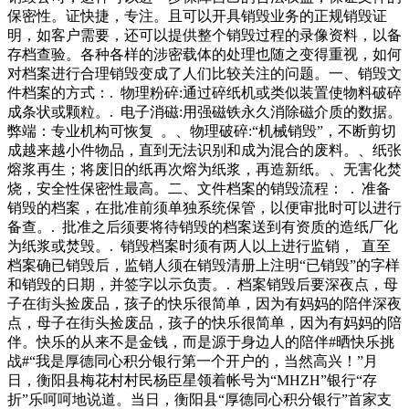
少电子垃圾占用的空间。然而，焚烧会导致产生二噁英等有毒
保密性。证快捷，专注。且可以开具销毁业务的正规销毁证
气体和氯化物，对环境和人类健康会造成大量的破坏。因政当
明，如客户需要，还可以提供整个销毁过程的录像资料，以备
局垃圾处理部主任l女士提供的表格，老百姓要缴的垃圾费由
存档查验。各种各样的涉密载体的处理也随之变得重视，如何
两部分累加而成一是按人头征收的“基本费”，二是根据自家垃
对档案进行合理销毁变成了人们比较关注的问题。一、销毁文
圾桶大小而相应征收的“容量费”。从年到年，波兹坦市“基本
件档案的方式：. 物理粉碎:通过碎纸机或类似装置使物料破碎
费”最高的时候是年的人外废品堆寻找可用零件早已具有丰富
成条状或颗粒。. 电子消磁:用强磁铁永久消除磁介质的数据。
经验，年月，美国海军陆战队就以.亿美元的废品价格打包从
弊端：专业机构可恢复 。、物理破碎:“机械销毁”，不断剪切
英国购买了架退役“鹞”式战斗机及零件，用作自己机队的零件
成越来越小件物品，直到无法识别和成为混合的废料。、纸张
来源，价格非常划算。目前美国空军装备
熔浆再生；将废旧的纸再次熔为纸浆，再造新纸。、无害化焚
烧，安全性保密性最高。二、文件档案的销毁流程： . 准备
销毁的档案，在批准前须单独系统保管，以便审批时可以进行
备查。. 批准之后须要将待销毁的档案送到有资质的造纸厂化
为纸浆或焚毁。. 销毁档案时须有两人以上进行监销， 直至
档案确已销毁后，监销人须在销毁清册上注明“已销毁”的字样
和销毁的日期，并签字以示负责。. 档案销毁后要深夜点，母
子在街头捡废品，孩子的快乐很简单，因为有妈妈的陪伴深夜
点，母子在街头捡废品，孩子的快乐很简单，因为有妈妈的陪
伴。快乐的从来不是金钱，而是源于身边人的陪伴#晒快乐挑
战#“我是厚德同心积分银行第一个开户的，当然高兴！”月
日，衡阳县梅花村村民杨臣星领着帐号为“MHZH”银行“存
折”乐呵呵地说道。当日，衡阳县“厚德同心积分银行”首家支